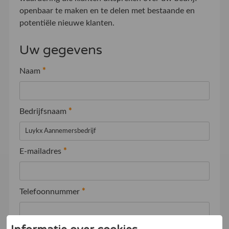
openbaar te maken en te delen met bestaande en
potentiële nieuwe klanten.
Uw gegevens
Naam
*
Bedrijfsnaam
*
E-mailadres
*
Telefoonnummer
*