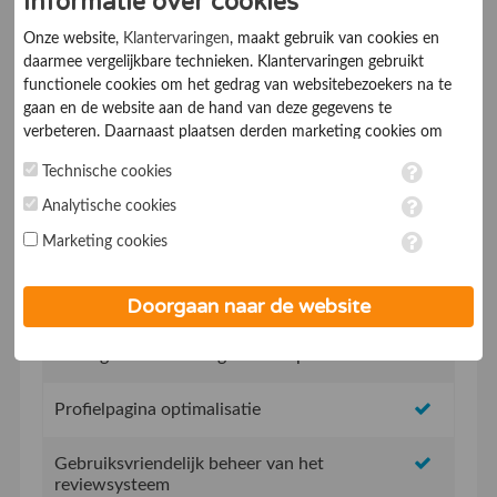
Informatie over cookies
Ik ga akkoord met de
Algemene voorwaarden
Onze website,
Klantervaringen
, maakt gebruik van cookies en
daarmee vergelijkbare technieken. Klantervaringen gebruikt
functionele cookies om het gedrag van websitebezoekers na te
gaan en de website aan de hand van deze gegevens te
verbeteren. Daarnaast plaatsen derden marketing cookies om
gepersonaliseerde advertenties te tonen. Met het plaatsen van
Technische cookies
marketing cookies worden persoonsgegevens verwerkt. Je geeft
Geen opstartkosten
toestemming voor deze verwerking wanneer je hieronder een
Analytische cookies
vinkje plaatst. Wil je niet alle cookies accepteren? Dan kan je dit
Marketing cookies
Social Media integratie om uw reviews te delen
op ieder moment aanpassen in de
instellingen
. Lees voor meer
informatie onze
privacy- en cookieverklaring
.
Uw eigen review promotie link
Doorgaan naar de website
Uw eigen review widget voor op de website
Profielpagina optimalisatie
Gebruiksvriendelijk beheer van het
reviewsysteem