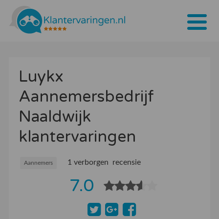
Home
Luykx
Tarieven
Aannemersbedrijf
Bedrijven
Naaldwijk
Over ons
klantervaringen
Blogs
1 verborgen recensie
Contact
Aannemers
7.0
Bedrijf aanmelden
Inloggen