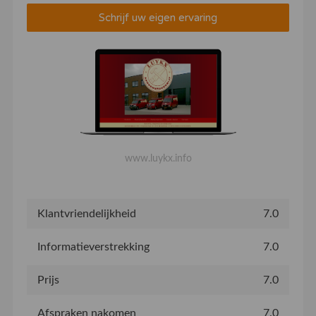
Schrijf uw eigen ervaring
www.luykx.info
Klantvriendelijkheid
7.0
Informatieverstrekking
7.0
Prijs
7.0
Afspraken nakomen
7.0