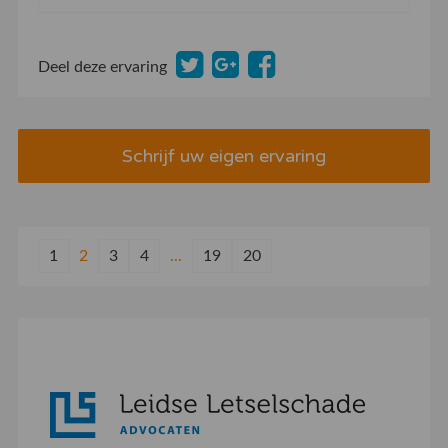
Deel deze ervaring
Schrijf uw eigen ervaring
1
2
3
4
...
19
20