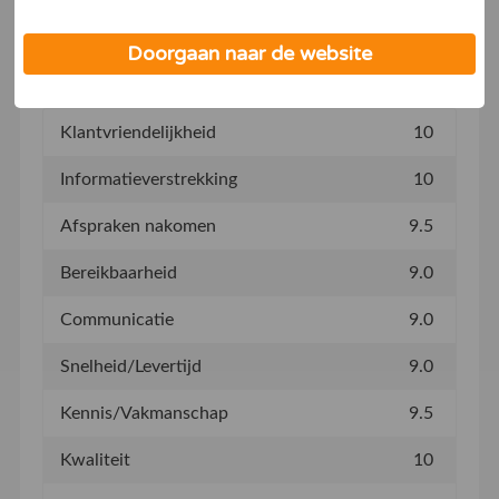
letselzaak.
informatie onze
privacy- en cookieverklaring
.
Doorgaan naar de website
Klantvriendelijkheid
10
Informatieverstrekking
10
Afspraken nakomen
9.5
Bereikbaarheid
9.0
Communicatie
9.0
Snelheid/Levertijd
9.0
Kennis/Vakmanschap
9.5
Kwaliteit
10