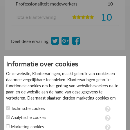
Professionaliteit medewerkers
10
10
Totale klantervaring
Deel deze ervaring
Informatie over cookies
26-03-2025
Eline ..........
Onze website,
Klantervaringen
, maakt gebruik van cookies en
9.5
Beveelt dit bedrijf aan:
Ja
daarmee vergelijkbare technieken. Klantervaringen gebruikt
De klant kent ons van:
Internet
functionele cookies om het gedrag van websitebezoekers na te
gaan en de website aan de hand van deze gegevens te
Correcte en
verbeteren. Daarnaast plaatsen derden marketing cookies om
gepersonaliseerde advertenties te tonen. Met het plaatsen van
professionele
Technische cookies
marketing cookies worden persoonsgegevens verwerkt. Je geeft
toestemming voor deze verwerking wanneer je hieronder een
Analytische cookies
afhandeling van mijn
vinkje plaatst. Wil je niet alle cookies accepteren? Dan kan je dit
Marketing cookies
op ieder moment aanpassen in de
instellingen
. Lees voor meer