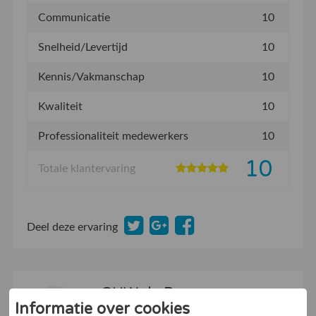
Communicatie
10
Snelheid/Levertijd
10
Kennis/Vakmanschap
10
Kwaliteit
10
Professionaliteit medewerkers
10
10
Totale klantervaring
Deel deze ervaring
GHW de Ruyter
19-09-2023
Informatie over cookies
10
Beveelt dit bedrijf aan:
Ja