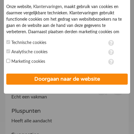
De klant kent ons van:
Tijdschriften /
Onze website,
Klantervaringen
, maakt gebruik van cookies en
kranten
daarmee vergelijkbare technieken. Klantervaringen gebruikt
functionele cookies om het gedrag van websitebezoekers na te
Perfecteafspraken klok
gaan en de website aan de hand van deze gegevens te
verbeteren. Daarnaast plaatsen derden marketing cookies om
zeer professioneel
gepersonaliseerde advertenties te tonen. Met het plaatsen van
Technische cookies
marketing cookies worden persoonsgegevens verwerkt. Je geeft
gerepareerd en een jaar
toestemming voor deze verwerking wanneer je hieronder een
Analytische cookies
vinkje plaatst. Wil je niet alle cookies accepteren? Dan kan je dit
Marketing cookies
garantie op reparatie.
op ieder moment aanpassen in de
instellingen
. Lees voor meer
informatie onze
privacy- en cookieverklaring
.
Echte service
Doorgaan naar de website
Echt een vakman
Pluspunten
Heeft alle aandacht