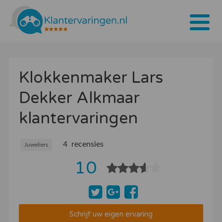
Home
Klokkenmaker Lars
Tarieven
Dekker Alkmaar
Bedrijven
klantervaringen
Over ons
Blogs
4 recensies
Juweliers
10
Contact
Bedrijf aanmelden
Inloggen
Schrijf uw eigen ervaring