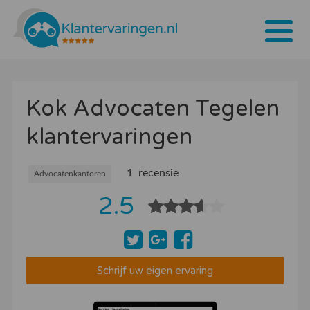
Home
Kok Advocaten Tegelen
Tarieven
klantervaringen
Bedrijven
Over ons
1 recensie
Advocatenkantoren
2.5
Blogs
Contact
Bedrijf aanmelden
Schrijf uw eigen ervaring
Inloggen