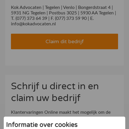
Kok Advocaten | Tegelen | Venlo | Bongerdstraat 4 |
5931 NG Tegelen | Postbus 3025 | 5930 AA Tegelen |
T. (077) 373 64 39 | F. (077) 373 59 90 | E.
info@kokadvocaten.nl
Claim dit bedrijf
Schrijf u direct in en
claim uw bedrijf
Klantervaringen Online maakt het mogelijk om de
waardering die klanten uitspreken over uw bedrijf
Informatie over cookies
openbaar te maken en te delen met bestaande en