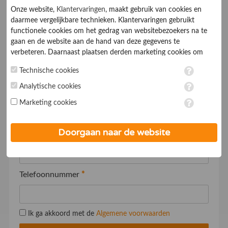
potentiële nieuwe klanten.
Onze website,
Klantervaringen
, maakt gebruik van cookies en
daarmee vergelijkbare technieken. Klantervaringen gebruikt
Uw gegevens
functionele cookies om het gedrag van websitebezoekers na te
gaan en de website aan de hand van deze gegevens te
verbeteren. Daarnaast plaatsen derden marketing cookies om
Naam
*
gepersonaliseerde advertenties te tonen. Met het plaatsen van
Technische cookies
marketing cookies worden persoonsgegevens verwerkt. Je geeft
toestemming voor deze verwerking wanneer je hieronder een
Analytische cookies
Bedrijfsnaam
*
vinkje plaatst. Wil je niet alle cookies accepteren? Dan kan je dit
Marketing cookies
op ieder moment aanpassen in de
instellingen
. Lees voor meer
informatie onze
privacy- en cookieverklaring
.
Doorgaan naar de website
E-mailadres
*
Telefoonnummer
*
Ik ga akkoord met de
Algemene voorwaarden