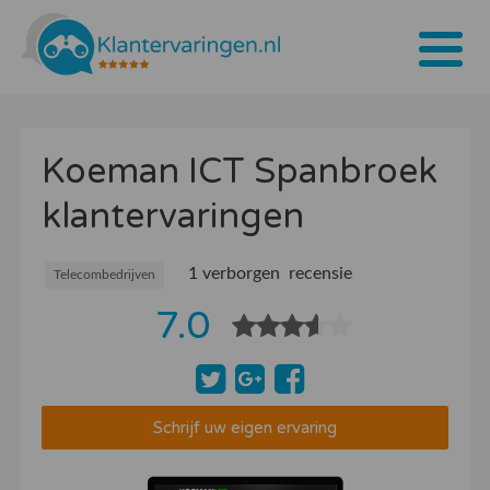
Home
Koeman ICT Spanbroek
Tarieven
klantervaringen
Bedrijven
Over ons
1 verborgen recensie
Telecombedrijven
7.0
Blogs
Contact
Bedrijf aanmelden
Schrijf uw eigen ervaring
Inloggen