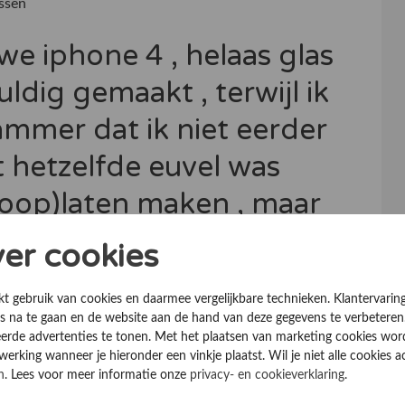
ssen
e iphone 4 , helaas glas
uldig gemaakt , terwijl ik
ammer dat ik niet eerder
 hetzelfde euvel was
oop)laten maken , maar
nd
ver cookies
uk . Netjes en zorgvuldig gemaakt , terwijl ik er op
kt gebruik van cookies en daarmee vergelijkbare technieken. Klantervarin
 na te gaan en de website aan de hand van deze gegevens te verbeteren
en iphone 3 met hetzelfde euvel was geweest.
erde advertenties te tonen. Met het plaatsen van marketing cookies wo
l stof onder het scherm . zo zie je maar goedkoop , is
rking wanneer je hieronder een vinkje plaatst. Wil je niet alle cookies a
n
. Lees voor meer informatie onze
privacy- en cookieverklaring
.