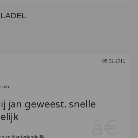
 BLADEL
08-02-2011
ssen
j jan geweest. snelle
elijk
ce en klantvriendelijk