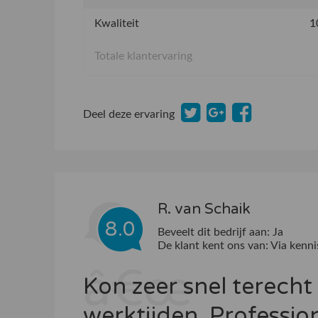
Kwaliteit
1
Totale klantervaring
Deel deze ervaring
R. van Schaik
8.0
Beveelt dit bedrijf aan:
Ja
De klant kent ons van:
Via kenni
Kon zeer snel terecht 
werktijden. Professi