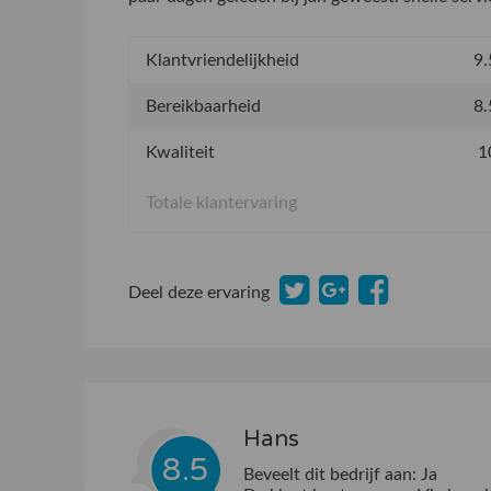
Klantvriendelijkheid
9.
Bereikbaarheid
8.
Kwaliteit
1
Totale klantervaring
Deel deze ervaring
Hans
8.5
Beveelt dit bedrijf aan:
Ja