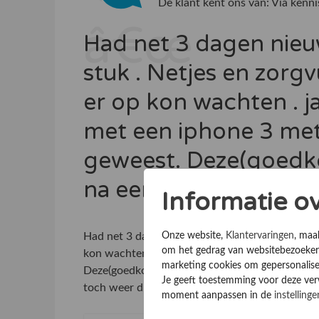
De klant kent ons van:
Via kenni
Had net 3 dagen nieuw
stuk . Netjes en zorgv
er op kon wachten . j
met een iphone 3 met
geweest. Deze(goedk
na een week al stof o
Informatie o
Had net 3 dagen nieuwe iphone 4 , helaas glas st
Onze website,
Klantervaringen
, maa
om het gedrag van websitebezoekers
kon wachten . jammer dat ik niet eerder met e
marketing cookies om gepersonalise
Deze(goedkoop)laten maken , maar na een week a
Je geeft toestemming voor deze verwe
toch weer duurkoop . Bedankt !
moment aanpassen in de
instellinge