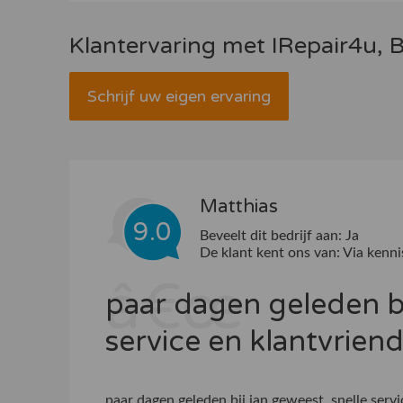
Klantervaring met IRepair4u,
Schrijf uw eigen ervaring
Matthias
9.0
Beveelt dit bedrijf aan:
Ja
De klant kent ons van:
Via kenni
paar dagen geleden bi
service en klantvriend
paar dagen geleden bij jan geweest. snelle servi