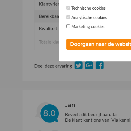
Klantvriendelijkheid
9.
Technische cookies
Bereikbaarheid
8.
Analytische cookies
Marketing cookies
Kwaliteit
1
Totale klantervaring
Doorgaan naar de websi
Deel deze ervaring
Jan
8.0
Beveelt dit bedrijf aan:
Ja
De klant kent ons van:
Via kenni