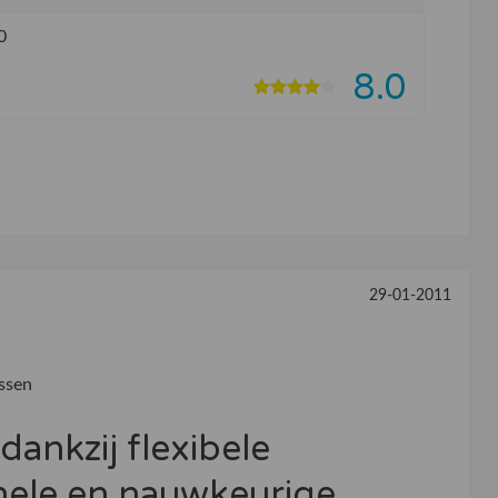
0
8.0
29-01-2011
ssen
dankzij flexibele
onele en nauwkeurige