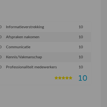
0
Informatieverstrekking
10
0
Afspraken nakomen
10
0
Communicatie
10
0
Kennis/Vakmanschap
10
0
Professionaliteit medewerkers
10
10