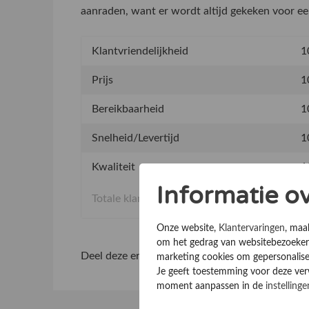
aanraden, want er wordt altijd gekeken voor ee
Klantvriendelijkheid
1
Prijs
1
Bereikbaarheid
1
Snelheid/Levertijd
1
Kwaliteit
1
Informatie o
Totale klantervaring
Onze website,
Klantervaringen
, maa
om het gedrag van websitebezoekers
Deel deze ervaring
marketing cookies om gepersonalise
Je geeft toestemming voor deze verwe
moment aanpassen in de
instellinge