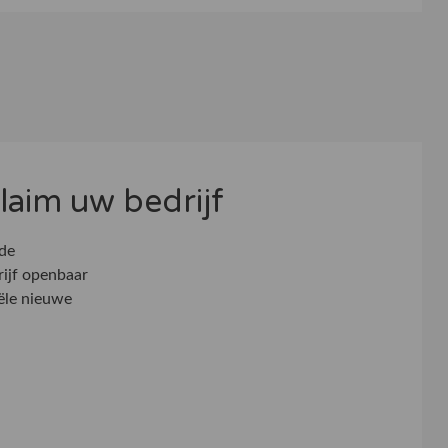
 claim uw bedrijf
 de
rijf openbaar
ële nieuwe