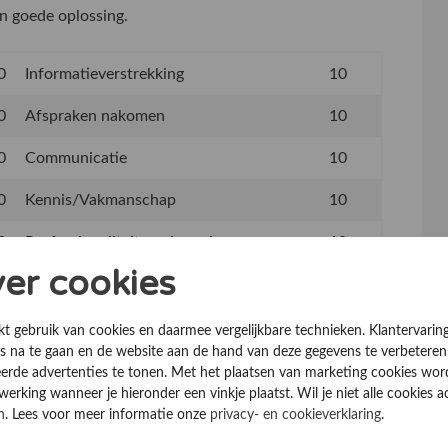
n goede oplossing.
0
Informatieverstrekking
10
0
Afspraken nakomen
10
0
Communicatie
10
0
Kennis/Vakmanschap
10
0
Professionaliteit medewerkers
10
ver cookies
10
kt gebruik van cookies en daarmee vergelijkbare technieken. Klantervarin
 na te gaan en de website aan de hand van deze gegevens te verbeteren
erde advertenties te tonen. Met het plaatsen van marketing cookies wo
rking wanneer je hieronder een vinkje plaatst. Wil je niet alle cookies a
n
. Lees voor meer informatie onze
privacy- en cookieverklaring
.