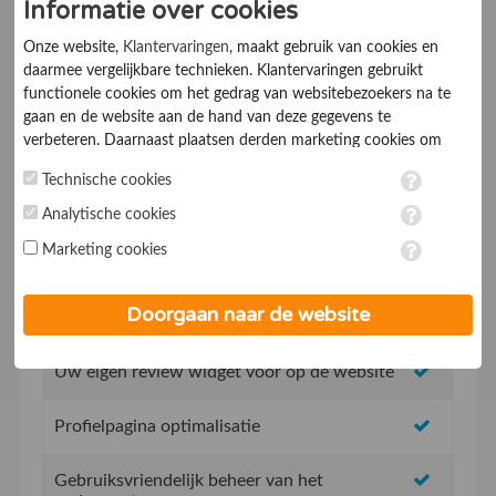
Informatie over cookies
Ik ga akkoord met de
Algemene voorwaarden
Onze website,
Klantervaringen
, maakt gebruik van cookies en
daarmee vergelijkbare technieken. Klantervaringen gebruikt
functionele cookies om het gedrag van websitebezoekers na te
gaan en de website aan de hand van deze gegevens te
verbeteren. Daarnaast plaatsen derden marketing cookies om
gepersonaliseerde advertenties te tonen. Met het plaatsen van
Technische cookies
marketing cookies worden persoonsgegevens verwerkt. Je geeft
Geen opstartkosten
toestemming voor deze verwerking wanneer je hieronder een
Analytische cookies
vinkje plaatst. Wil je niet alle cookies accepteren? Dan kan je dit
Marketing cookies
op ieder moment aanpassen in de
instellingen
. Lees voor meer
Social Media integratie om uw reviews te delen
informatie onze
privacy- en cookieverklaring
.
Doorgaan naar de website
Uw eigen review promotie link
Uw eigen review widget voor op de website
Profielpagina optimalisatie
Gebruiksvriendelijk beheer van het