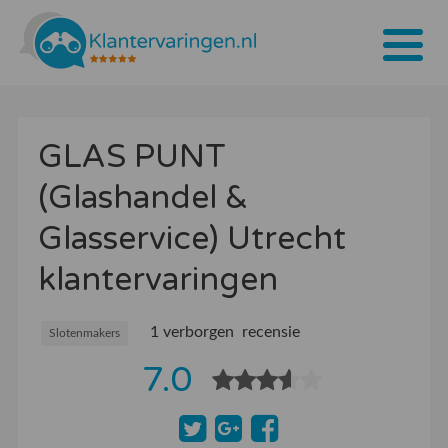
Home
GLAS PUNT
Tarieven
(Glashandel &
Bedrijven
Glasservice) Utrecht
Over ons
klantervaringen
Blogs
1 verborgen recensie
Contact
Slotenmakers
7.0
Bedrijf aanmelden
Inloggen