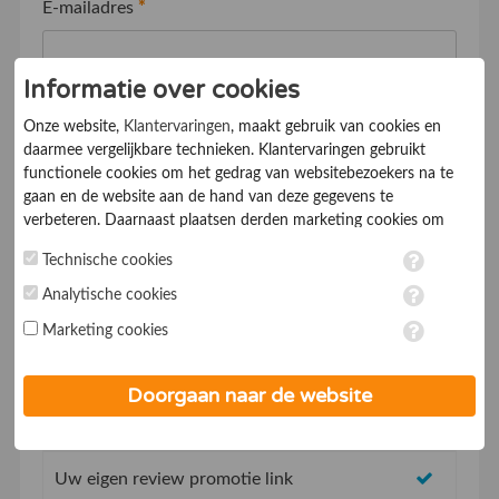
E-mailadres
*
Informatie over cookies
Telefoonnummer
*
Onze website,
Klantervaringen
, maakt gebruik van cookies en
daarmee vergelijkbare technieken. Klantervaringen gebruikt
functionele cookies om het gedrag van websitebezoekers na te
Ik ga akkoord met de
Algemene voorwaarden
gaan en de website aan de hand van deze gegevens te
verbeteren. Daarnaast plaatsen derden marketing cookies om
gepersonaliseerde advertenties te tonen. Met het plaatsen van
Technische cookies
marketing cookies worden persoonsgegevens verwerkt. Je geeft
toestemming voor deze verwerking wanneer je hieronder een
Analytische cookies
vinkje plaatst. Wil je niet alle cookies accepteren? Dan kan je dit
Marketing cookies
op ieder moment aanpassen in de
instellingen
. Lees voor meer
informatie onze
privacy- en cookieverklaring
.
Geen opstartkosten
Doorgaan naar de website
Social Media integratie om uw reviews te delen
Uw eigen review promotie link