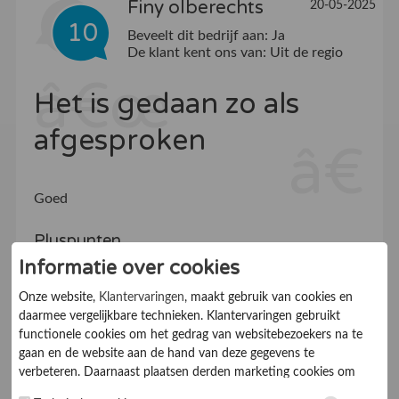
Finy olberechts
20-05-2025
10
Beveelt dit bedrijf aan:
Ja
De klant kent ons van:
Uit de regio
Het is gedaan zo als
afgesproken
Goed
Pluspunten
Informatie over cookies
Komen hun wordt na
Onze website,
Klantervaringen
, maakt gebruik van cookies en
Suggesties
daarmee vergelijkbare technieken. Klantervaringen gebruikt
functionele cookies om het gedrag van websitebezoekers na te
Geen
gaan en de website aan de hand van deze gegevens te
verbeteren. Daarnaast plaatsen derden marketing cookies om
gepersonaliseerde advertenties te tonen. Met het plaatsen van
Klantvriendelijkheid
8.0