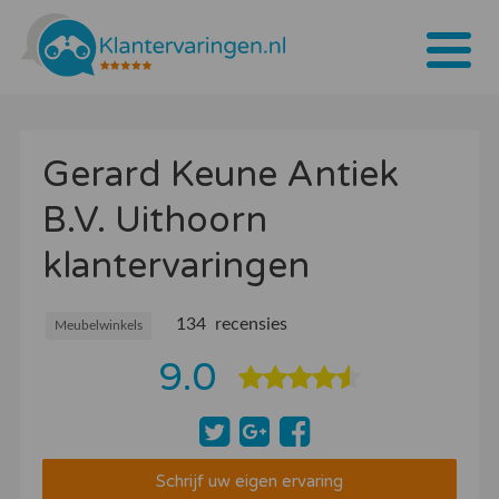
Home
Gerard Keune Antiek
Tarieven
B.V. Uithoorn
Bedrijven
klantervaringen
Over ons
Blogs
134 recensies
Meubelwinkels
9.0
Contact
Bedrijf aanmelden
Inloggen
Schrijf uw eigen ervaring