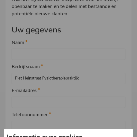
openbaar te maken en te delen met bestaande en
potentiële nieuwe klanten.
Uw gegevens
Naam
*
Bedrijfsnaam
*
E-mailadres
*
Telefoonnummer
*