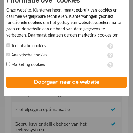
Informatie over cookies
Ik ga akkoord met de
Algemene voorwaarden
Onze website,
Klantervaringen
, maakt gebruik van cookies en
daarmee vergelijkbare technieken. Klantervaringen gebruikt
functionele cookies om het gedrag van websitebezoekers na te
gaan en de website aan de hand van deze gegevens te
verbeteren. Daarnaast plaatsen derden marketing cookies om
gepersonaliseerde advertenties te tonen. Met het plaatsen van
Technische cookies
marketing cookies worden persoonsgegevens verwerkt. Je geeft
Geen opstartkosten
toestemming voor deze verwerking wanneer je hieronder een
Analytische cookies
vinkje plaatst. Wil je niet alle cookies accepteren? Dan kan je dit
Marketing cookies
Social Media integratie om uw reviews te delen
op ieder moment aanpassen in de
instellingen
. Lees voor meer
informatie onze
privacy- en cookieverklaring
.
Uw eigen review promotie link
Doorgaan naar de website
Uw eigen review widget voor op de website
Profielpagina optimalisatie
Gebruiksvriendelijk beheer van het
reviewsysteem