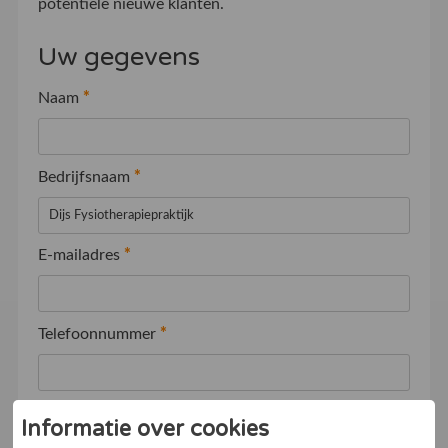
potentiële nieuwe klanten.
Uw gegevens
Naam
*
Bedrijfsnaam
*
E-mailadres
*
Telefoonnummer
*
Ik ga akkoord met de
Algemene voorwaarden
Informatie over cookies