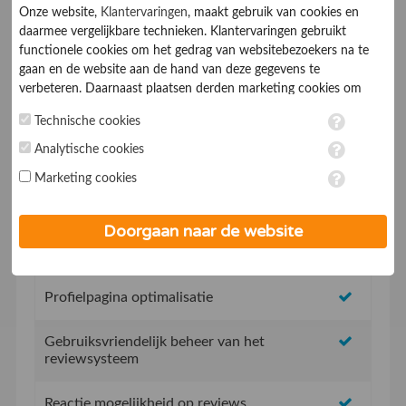
Onze website,
Klantervaringen
, maakt gebruik van cookies en
daarmee vergelijkbare technieken. Klantervaringen gebruikt
functionele cookies om het gedrag van websitebezoekers na te
gaan en de website aan de hand van deze gegevens te
verbeteren. Daarnaast plaatsen derden marketing cookies om
gepersonaliseerde advertenties te tonen. Met het plaatsen van
Geen opstartkosten
Technische cookies
marketing cookies worden persoonsgegevens verwerkt. Je geeft
toestemming voor deze verwerking wanneer je hieronder een
Analytische cookies
Social Media integratie om uw reviews te delen
vinkje plaatst. Wil je niet alle cookies accepteren? Dan kan je dit
Marketing cookies
op ieder moment aanpassen in de
instellingen
. Lees voor meer
informatie onze
privacy- en cookieverklaring
.
Uw eigen review promotie link
Doorgaan naar de website
Uw eigen review widget voor op de website
Profielpagina optimalisatie
Gebruiksvriendelijk beheer van het
reviewsysteem
Reactie mogelijkheid op reviews