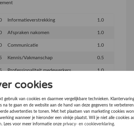
gement
0
Informatieverstrekking
1.0
0
Afspraken nakomen
1.0
0
Communicatie
1.0
5
Kennis/Vakmanschap
0.5
5
Professionaliteit medewerkers
1.0
1.0
ver cookies
kt gebruik van cookies en daarmee vergelijkbare technieken. Klantervarin
 na te gaan en de website aan de hand van deze gegevens te verbeteren
erde advertenties te tonen. Met het plaatsen van marketing cookies wo
rking wanneer je hieronder een vinkje plaatst. Wil je niet alle cookies a
n
. Lees voor meer informatie onze
privacy- en cookieverklaring
.