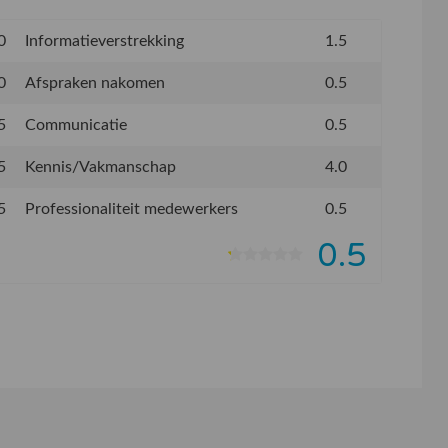
0
Informatieverstrekking
1.5
0
Afspraken nakomen
0.5
5
Communicatie
0.5
5
Kennis/Vakmanschap
4.0
5
Professionaliteit medewerkers
0.5
0.5