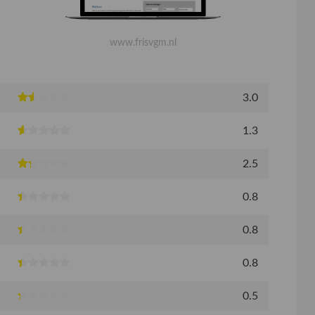
www.frisvgm.nl
3.0
1.3
2.5
0.8
0.8
0.8
0.5