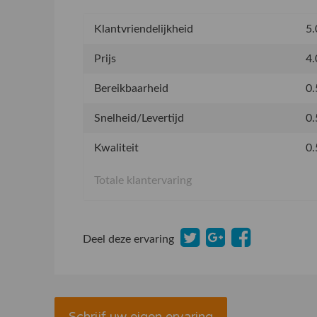
Klantvriendelijkheid
5.
Prijs
4.
Bereikbaarheid
0.
Snelheid/Levertijd
0.
Kwaliteit
0.
Totale klantervaring
Deel deze ervaring
Schrijf uw eigen ervaring