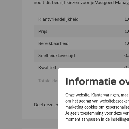
nooit dit bedrijf kiezen voor je Vastgoed Mana
Klantvriendelijkheid
1.
Prijs
1.
Bereikbaarheid
1.
Snelheid/Levertijd
0.
Kwaliteit
0.
Informatie o
Totale klantervaring
Onze website,
Klantervaringen
, maa
om het gedrag van websitebezoekers
Deel deze ervaring
marketing cookies om gepersonalise
Je geeft toestemming voor deze verwe
moment aanpassen in de
instellinge