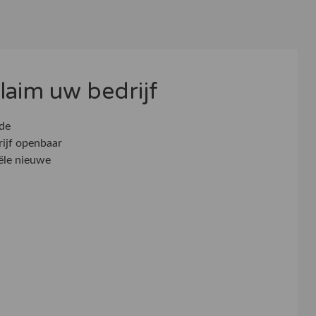
 claim uw bedrijf
 de
rijf openbaar
ële nieuwe