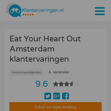
Home
Eat Your Heart Out
Tarieven
Amsterdam
Bedrijven
klantervaringen
Over ons
Blogs
6 recensies
Horeca benodigheden
9.6
Contact
Bedrijf aanmelden
Inloggen
Schrijf uw eigen ervaring