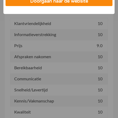
Doorgaan naar de website
toch ergens over zeuren om serieus genomen te
worden.
Klantvriendelijkheid
10
Informatieverstrekking
10
Prijs
9.0
Afspraken nakomen
10
Bereikbaarheid
10
Communicatie
10
Snelheid/Levertijd
10
Kennis/Vakmanschap
10
Kwaliteit
10