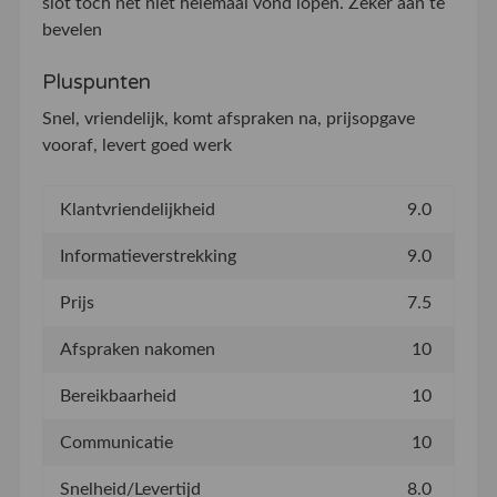
slot toch net niet helemaal vond lopen. Zeker aan te
bevelen
Pluspunten
Snel, vriendelijk, komt afspraken na, prijsopgave
vooraf, levert goed werk
Klantvriendelijkheid
9.0
Informatieverstrekking
9.0
Prijs
7.5
Afspraken nakomen
10
Bereikbaarheid
10
Communicatie
10
Snelheid/Levertijd
8.0