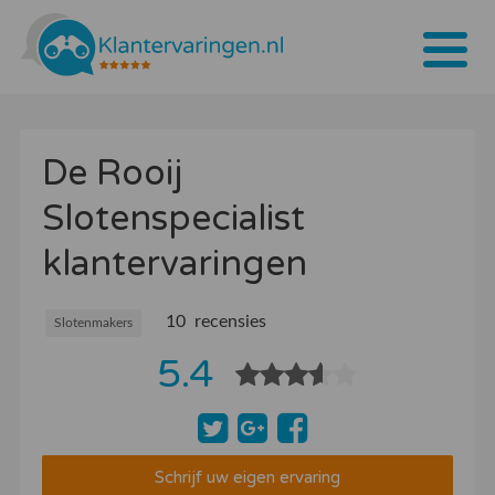
Home
De Rooij
Tarieven
Slotenspecialist
Bedrijven
klantervaringen
Over ons
Blogs
10 recensies
Slotenmakers
5.4
Contact
Bedrijf aanmelden
Inloggen
Schrijf uw eigen ervaring