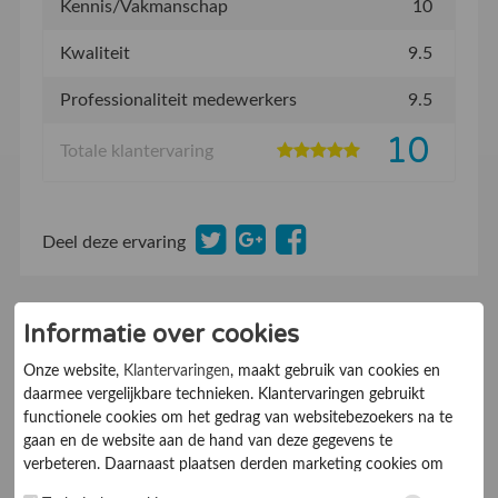
Kennis/Vakmanschap
10
Kwaliteit
9.5
Professionaliteit medewerkers
9.5
10
Totale klantervaring
Deel deze ervaring
Informatie over cookies
HW Brink
03-01-2025
9.0
Onze website,
Klantervaringen
, maakt gebruik van cookies en
Beveelt dit bedrijf aan:
Ja
daarmee vergelijkbare technieken. Klantervaringen gebruikt
De klant kent ons van:
Uit de regio
functionele cookies om het gedrag van websitebezoekers na te
gaan en de website aan de hand van deze gegevens te
Slot buitendeur wilde
verbeteren. Daarnaast plaatsen derden marketing cookies om
gepersonaliseerde advertenties te tonen. Met het plaatsen van