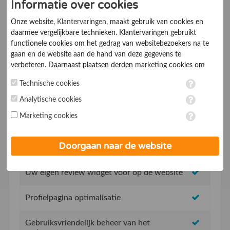
Informatie over cookies
Ik ga akkoord met de
Algemene voorwaarden
Onze website,
Klantervaringen
, maakt gebruik van cookies en
daarmee vergelijkbare technieken. Klantervaringen gebruikt
functionele cookies om het gedrag van websitebezoekers na te
gaan en de website aan de hand van deze gegevens te
verbeteren. Daarnaast plaatsen derden marketing cookies om
gepersonaliseerde advertenties te tonen. Met het plaatsen van
Technische cookies
marketing cookies worden persoonsgegevens verwerkt. Je geeft
Geen opstartkosten
toestemming voor deze verwerking wanneer je hieronder een
Analytische cookies
vinkje plaatst. Wil je niet alle cookies accepteren? Dan kan je dit
Marketing cookies
op ieder moment aanpassen in de
instellingen
. Lees voor meer
Social Media integratie om uw reviews te delen
informatie onze
privacy- en cookieverklaring
.
Doorgaan naar de website
Uw eigen review promotie link
Uw eigen review widget voor op de website
Profielpagina optimalisatie
Gebruiksvriendelijk beheer van het