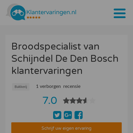
Home
Broodspecialist van
Tarieven
Schijndel De Den Bosch
Bedrijven
klantervaringen
Over ons
Blogs
1 verborgen recensie
Bakkerij
7.0
Contact
Bedrijf aanmelden
Inloggen
Schrijf uw eigen ervaring