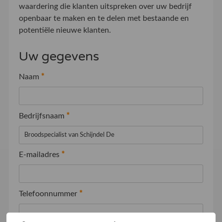
waardering die klanten uitspreken over uw bedrijf
openbaar te maken en te delen met bestaande en
potentiële nieuwe klanten.
Uw gegevens
Naam
*
Bedrijfsnaam
*
E-mailadres
*
Telefoonnummer
*