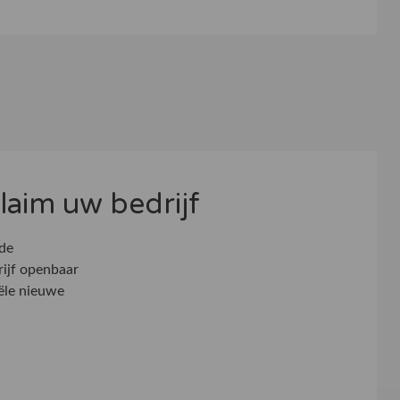
 claim uw bedrijf
 de
rijf openbaar
ële nieuwe