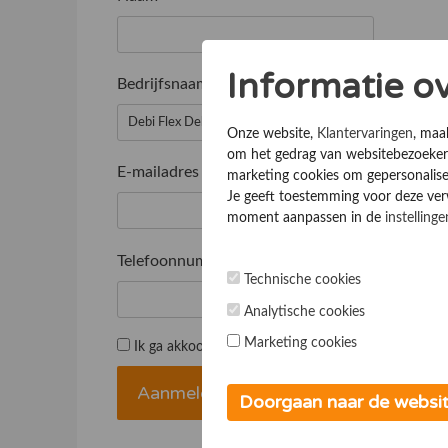
Informatie o
Bedrijfsnaam
*
Onze website,
Klantervaringen
, maa
om het gedrag van websitebezoekers
E-mailadres
*
marketing cookies om gepersonalise
Je geeft toestemming voor deze verwe
moment aanpassen in de
instellinge
Telefoonnummer
*
Technische cookies
Analytische cookies
Marketing cookies
Ik ga akkoord met de
Algemene voorwaarden
Doorgaan naar de websi