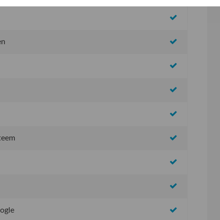
en
steem
oogle