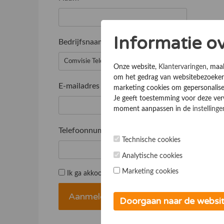
Informatie o
Bedrijfsnaam
*
Onze website,
Klantervaringen
, maa
om het gedrag van websitebezoekers
E-mailadres
*
marketing cookies om gepersonalise
Je geeft toestemming voor deze verwe
moment aanpassen in de
instellinge
Telefoonnummer
*
Technische cookies
Analytische cookies
Marketing cookies
Ik ga akkoord met de
Algemene voorwaarden
Doorgaan naar de websi