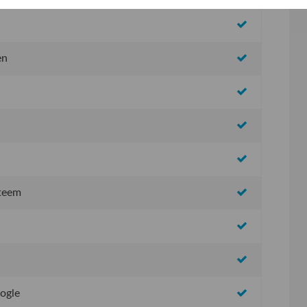
en
steem
oogle