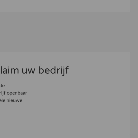
 claim uw bedrijf
 de
rijf openbaar
ële nieuwe