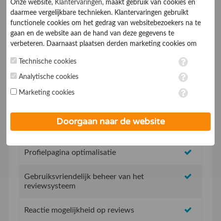
Onze website,
Klantervaringen
, maakt gebruik van cookies en
daarmee vergelijkbare technieken. Klantervaringen gebruikt
functionele cookies om het gedrag van websitebezoekers na te
gaan en de website aan de hand van deze gegevens te
verbeteren. Daarnaast plaatsen derden marketing cookies om
gepersonaliseerde advertenties te tonen. Met het plaatsen van
Geen opstartkosten
Technische cookies
marketing cookies worden persoonsgegevens verwerkt. Je geeft
toestemming voor deze verwerking wanneer je hieronder een
Analytische cookies
Social Media integratie om uw reviews te delen
vinkje plaatst. Wil je niet alle cookies accepteren? Dan kan je dit
Marketing cookies
op ieder moment aanpassen in de
instellingen
. Lees voor meer
Uw eigen review promotie link
informatie onze
privacy- en cookieverklaring
.
Doorgaan naar de website
Uw eigen review widget voor op de website
Profielpagina optimalisatie
Gebruiksvriendelijk beheer van het
reviewsysteem
Reactie mogelijkheid op reviews