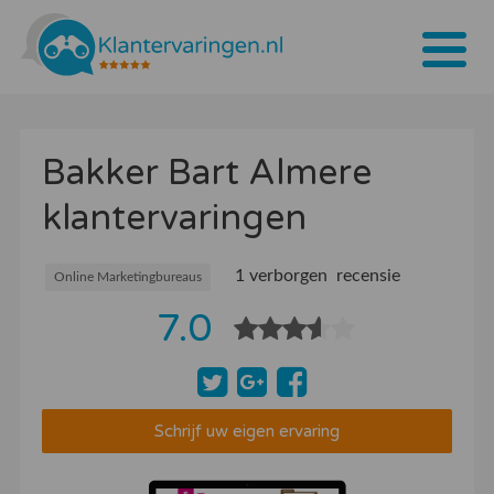
Home
Bakker Bart Almere
Tarieven
klantervaringen
Bedrijven
Over ons
1 verborgen recensie
Online Marketingbureaus
7.0
Blogs
Contact
Bedrijf aanmelden
Schrijf uw eigen ervaring
Inloggen