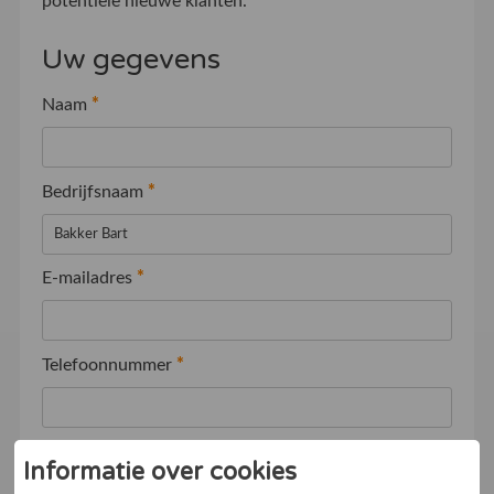
potentiële nieuwe klanten.
Uw gegevens
Naam
*
Bedrijfsnaam
*
E-mailadres
*
Telefoonnummer
*
Ik ga akkoord met de
Algemene voorwaarden
Informatie over cookies