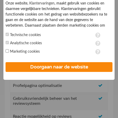
Onze website,
Klantervaringen
, maakt gebruik van cookies en
daarmee vergelijkbare technieken. Klantervaringen gebruikt
functionele cookies om het gedrag van websitebezoekers na te
gaan en de website aan de hand van deze gegevens te
verbeteren. Daarnaast plaatsen derden marketing cookies om
gepersonaliseerde advertenties te tonen. Met het plaatsen van
Geen opstartkosten
Technische cookies
marketing cookies worden persoonsgegevens verwerkt. Je geeft
toestemming voor deze verwerking wanneer je hieronder een
Analytische cookies
Social Media integratie om uw reviews te delen
vinkje plaatst. Wil je niet alle cookies accepteren? Dan kan je dit
Marketing cookies
op ieder moment aanpassen in de
instellingen
. Lees voor meer
informatie onze
privacy- en cookieverklaring
.
Uw eigen review promotie link
Doorgaan naar de website
Uw eigen review widget voor op de website
Profielpagina optimalisatie
Gebruiksvriendelijk beheer van het
reviewsysteem
Reactie mogelijkheid op reviews