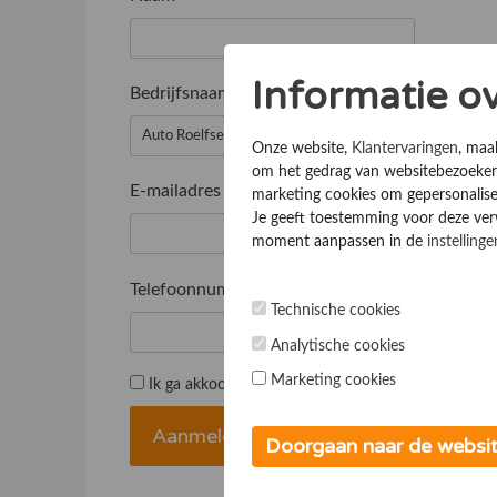
Informatie o
Bedrijfsnaam
*
Onze website,
Klantervaringen
, maa
om het gedrag van websitebezoekers
E-mailadres
*
marketing cookies om gepersonalise
Je geeft toestemming voor deze verwe
moment aanpassen in de
instellinge
Telefoonnummer
*
Technische cookies
Analytische cookies
Marketing cookies
Ik ga akkoord met de
Algemene voorwaarden
Doorgaan naar de websi