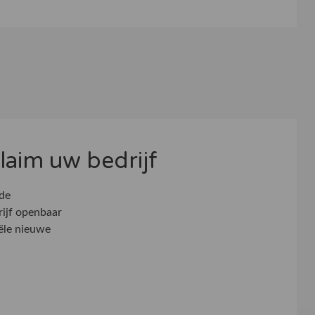
 claim uw bedrijf
 de
rijf openbaar
ële nieuwe