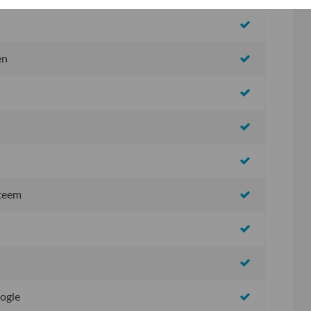
en
steem
oogle