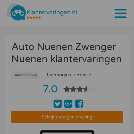
Home
Auto Nuenen Zwenger
Tarieven
Nuenen klantervaringen
Bedrijven
Over ons
1 verborgen recensie
Autobedrijven
7.0
Blogs
Contact
Bedrijf aanmelden
Schrijf uw eigen ervaring
Inloggen