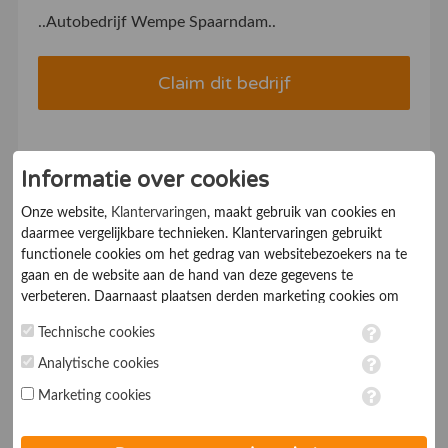
..Autobedrijf Wempe Spaarndam..
Claim dit bedrijf
Informatie over cookies
Onze website,
Klantervaringen
, maakt gebruik van cookies en
Schrijf u direct in en
daarmee vergelijkbare technieken. Klantervaringen gebruikt
functionele cookies om het gedrag van websitebezoekers na te
claim uw bedrijf
gaan en de website aan de hand van deze gegevens te
verbeteren. Daarnaast plaatsen derden marketing cookies om
gepersonaliseerde advertenties te tonen. Met het plaatsen van
Klantervaringen Online maakt het mogelijk om de
Technische cookies
marketing cookies worden persoonsgegevens verwerkt. Je geeft
waardering die klanten uitspreken over uw bedrijf
toestemming voor deze verwerking wanneer je hieronder een
Analytische cookies
openbaar te maken en te delen met bestaande en
vinkje plaatst. Wil je niet alle cookies accepteren? Dan kan je dit
Marketing cookies
potentiële nieuwe klanten.
op ieder moment aanpassen in de
instellingen
. Lees voor meer
informatie onze
privacy- en cookieverklaring
.