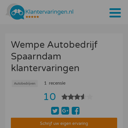
Home
Wempe Autobedrijf
Tarieven
Spaarndam
Bedrijven
klantervaringen
Over ons
Blogs
1 recensie
Autobedrijven
10
Contact
Bedrijf aanmelden
Inloggen
Schrijf uw eigen ervaring