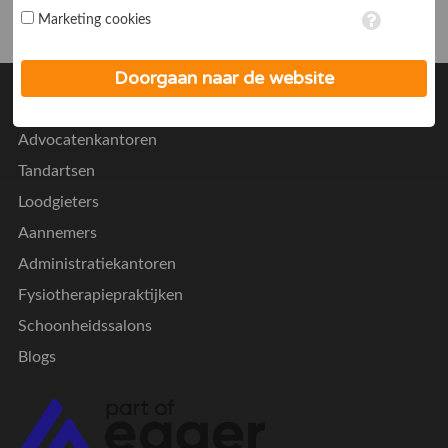
vinkje plaatst. Wil je niet alle cookies accepteren? Dan kan je dit
Marketing cookies
op ieder moment aanpassen in de
instellingen
. Lees voor meer
informatie onze
privacy- en cookieverklaring
.
Doorgaan naar de website
Populaire categorieën
Advocatenkantoren
Tandartsen
Loodgieters
Aannemers
Administratiekantoren
Fysiotherapiepraktijken
Schoonheidssalons
Blogs