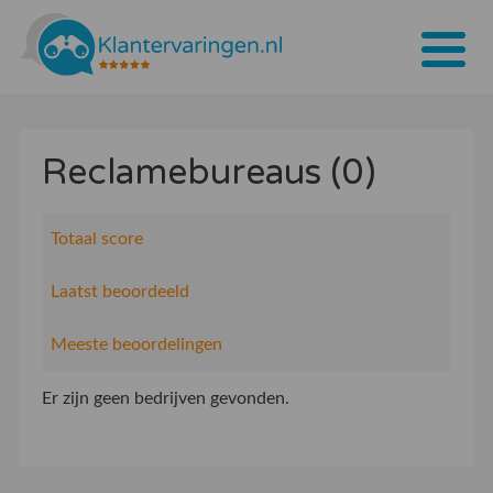
Home
Reclamebureaus (0)
Tarieven
Bedrijven
Totaal score
Over ons
Laatst beoordeeld
Blogs
Meeste beoordelingen
Contact
Er zijn geen bedrijven gevonden.
Bedrijf aanmelden
Inloggen