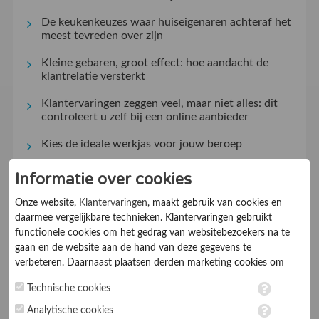
De keukenkeuzes waar huiseigenaren achteraf het
meest tevreden over zijn
Kleine gebaren, groot effect: hoe aandacht de
klantrelatie versterkt
Klantervaringen zeggen veel, maar niet alles: dit
controleert u zelf bij een online aanbieder
Kies de ideale werkjas voor jouw beroep
Verzuimmanagement dat werkt in de praktijk
Informatie over cookies
Zo haal je meer uit verlichting reviews en
Onze website,
Klantervaringen
, maakt gebruik van cookies en
ventilator beoordelingen
daarmee vergelijkbare technieken. Klantervaringen gebruikt
functionele cookies om het gedrag van websitebezoekers na te
Slim fitnessapparatuur kiezen voor thuis en
gaan en de website aan de hand van deze gegevens te
professioneel gebruik
verbeteren. Daarnaast plaatsen derden marketing cookies om
gepersonaliseerde advertenties te tonen. Met het plaatsen van
Waarom een overlooprand het verschil maakt bij
Technische cookies
marketing cookies worden persoonsgegevens verwerkt. Je geeft
een modern zwembad
toestemming voor deze verwerking wanneer je hieronder een
Analytische cookies