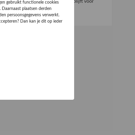
Waarom iDEAL onmisbaar blijft voor
gen gebruikt functionele cookies
Nederlandse consumenten
. Daarnaast plaatsen derden
rden persoonsgegevens verwerkt.
ccepteren? Dan kan je dit op ieder