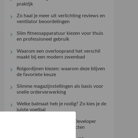
praktijk
Zo haal je meer uit verlichting reviews en
ventilator beoordelingen
Slim fitnessapparatuur kiezen voor thuis
en professioneel gebruik
Waarom een overlooprand het verschil
maakt bij een modern zwembad
Rolgordijnen kiezen: waarom deze blijven
de favoriete keuze
Slimme magazijnstellingen als basis voor
snelle orderverwerking
Welke balmaat heb je nodig? Zo kies je de
juiste voetbal
7 Beste Bedrijven voor C# Developer
Inhuren bij Complexe Projecten