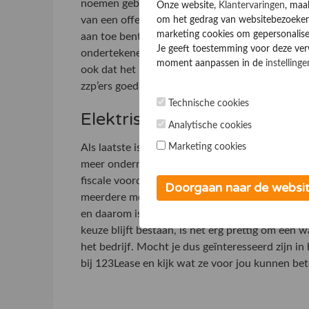
noemen gebruikers vaak het gemak van het hele p
Onze website,
Klantervaringen
, maa
van een offerte, tot het ondertekenen van het l
om het gedrag van websitebezoekers
marketing cookies om gepersonalise
aan toe bent. De voorwaarden staan helder klaa
Je geeft toestemming voor deze verwe
ondertekenen van het contract. De begeleiders s
moment aanpassen in de
instellinge
ook dat het positief is en dat je serieus genom
zzp’ers goed, maar ook grote bedrijven ervaren
Technische cookies
Elektrisch of traditioneel?
Analytische cookies
Als laatste is het natuurlijk om te kijken naar 
Marketing cookies
meer ondernemers kiezen namelijk voor
elektri
fiscale voordelen en de duurzaamheid een grote
Doorgaan naar de websi
meerdere modellen waaruit gekozen kan worden.
en daarom is het prettig dat beide modellen aan
keuze blijft bestaan, is het erg prettig om een 
het bedrijf. Mocht je dus geïnteresseerd zijn in
bij 123Lease en kijk wat ze voor jou kunnen be