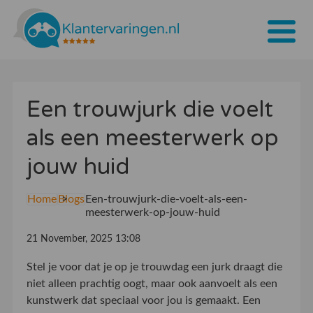
Home
Een trouwjurk die voelt
Tarieven
als een meesterwerk op
Bedrijven
jouw huid
Over ons
Home
Blogs
Een-trouwjurk-die-voelt-als-een-
Blogs
meesterwerk-op-jouw-huid
Contact
21 November, 2025 13:08
Bedrijf aanmelden
Stel je voor dat je op je trouwdag een jurk draagt die
niet alleen prachtig oogt, maar ook aanvoelt als een
Inloggen
kunstwerk dat speciaal voor jou is gemaakt. Een