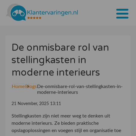
Home
De onmisbare rol van
Tarieven
stellingkasten in
Bedrijven
moderne interieurs
Over ons
Home
Blogs
De-onmisbare-rol-van-stellingkasten-in-
Blogs
moderne-interieurs
Contact
21 November, 2025 13:11
Bedrijf aanmelden
Stellingkasten zijn niet meer weg te denken uit
moderne interieurs. Ze bieden praktische
Inloggen
opslagoplossingen en voegen stijl en organisatie toe