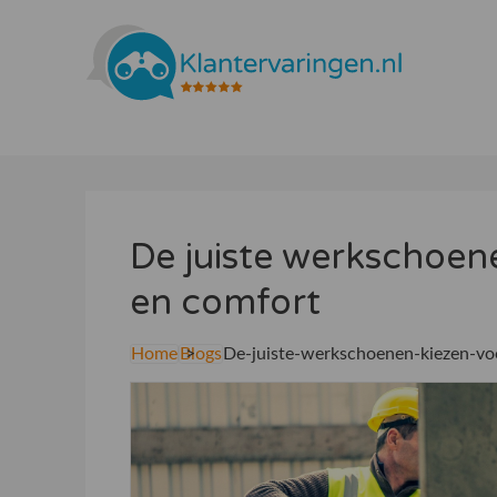
De juiste werkschoene
en comfort
Home
Blogs
De-juiste-werkschoenen-kiezen-voo