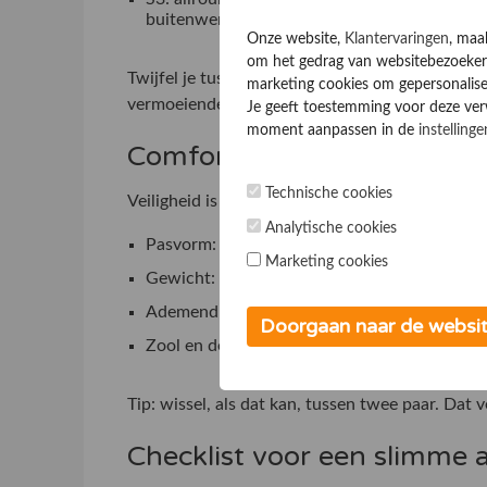
buitenwerk, bouw en logistiek.
Onze website,
Klantervaringen
, maa
om het gedrag van websitebezoekers
Twijfel je tussen twee klassen, kies dan niet 
marketing cookies om gepersonalise
vermoeiender zijn.
Je geeft toestemming voor deze verwe
moment aanpassen in de
instellinge
Comfort bepaalt of je ze ec
Technische cookies
Veiligheid is een kant van het verhaal; comfort 
Analytische cookies
Pasvorm: voldoende ruimte voor je tenen en g
Marketing cookies
Gewicht: extra belangrijk als je veel loopt.
Ademend vermogen: prettig bij warm werk of
Doorgaan naar de websi
Zool en demping: relevant bij lange dagen op
Tip: wissel, als dat kan, tussen twee paar. Dat 
Checklist voor een slimme