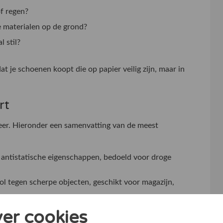
f regen?
e materialen op de grond?
l stil?
t je schoenen koopt die op papier veilig zijn, maar in
rt
eer. Hieronder een samenvatting van de meest
 antistatische eigenschappen, bedoeld voor droge
ol tegen scherpe objecten, geschikt voor magazijn,
passend bij werk met af en toe vocht.
ver cookies
eid, antiperforatie en vaak extra grip, geschikt voor