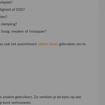
erkplek?
ndigheid of ESD?
eden?
ra demping?
, hoog, sneaker of instapper?
kan ook het assortiment
safety shoes
gebruiken om te
n andere gebruikers. Zo verklein je de kans op een
op kunt vertrouwen.