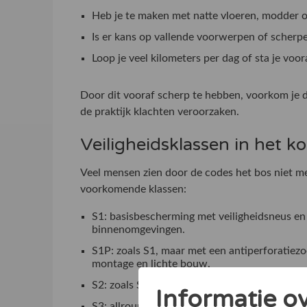
Heb je te maken met natte vloeren, modder o
Is er kans op vallende voorwerpen of scherp
Loop je veel kilometers per dag of sta je voora
Door dit vooraf scherp te hebben, voorkom je da
de praktijk klachten veroorzaken.
Veiligheidsklassen in het ko
Veel mensen zien door de codes het bos niet m
voorkomende klassen:
S1: basisbescherming met veiligheidsneus en
binnenomgevingen.
S1P: zoals S1, maar met een antiperforatiezo
montage en lichte bouw.
S2: zoals S1, met extra waterafstotendheid, 
Informatie o
S3: allround bescherming met waterafstotendh