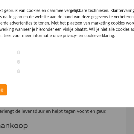
kt gebruik van cookies en daarmee vergelijkbare technieken. Klantervarin
 na te gaan en de website aan de hand van deze gegevens te verbeteren
automatisch de hoogste. Zwaarder kan ook warmer en
erde advertenties te tonen. Met het plaatsen van marketing cookies wo
rking wanneer je hieronder een vinkje plaatst. Wil je niet alle cookies a
n
. Lees voor meer informatie onze
privacy- en cookieverklaring
.
ht draagt
bepaalt of schoenen de hele dag aanblijven. Let op:
een slippen in de hiel.
 binnenlocaties.
te
 beton of andere harde vloeren.
verlengt de levensduur en helpt tegen vocht en geur.
 aankoop