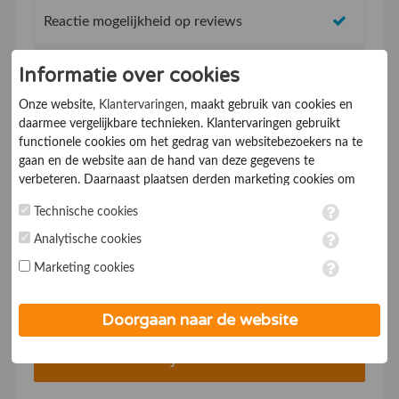
Reactie mogelijkheid op reviews
Topvermeldingen op de website
Informatie over cookies
Onze website,
Klantervaringen
, maakt gebruik van cookies en
SEO vriendelijk concept, beter vindbaar in
daarmee vergelijkbare technieken. Klantervaringen gebruikt
Google
functionele cookies om het gedrag van websitebezoekers na te
gaan en de website aan de hand van deze gegevens te
Mobiel vriendelijk systeem
verbeteren. Daarnaast plaatsen derden marketing cookies om
gepersonaliseerde advertenties te tonen. Met het plaatsen van
Technische cookies
Service & supportdesk
marketing cookies worden persoonsgegevens verwerkt. Je geeft
toestemming voor deze verwerking wanneer je hieronder een
Analytische cookies
* Met een abonnementsduur vanaf 1 jaar
vinkje plaatst. Wil je niet alle cookies accepteren? Dan kan je dit
Marketing cookies
op ieder moment aanpassen in de
instellingen
. Lees voor meer
Voor €19,- p/mnd*
informatie onze
privacy- en cookieverklaring
.
Doorgaan naar de website
Bedrijf aanmelden