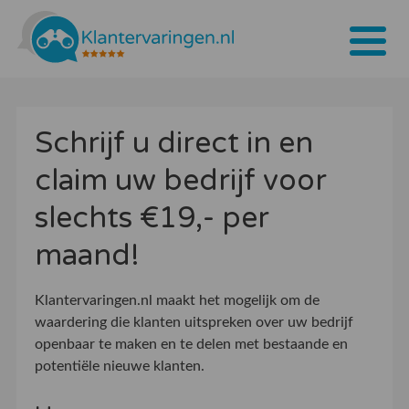
Home
Schrijf u direct in en
Tarieven
claim uw bedrijf voor
Bedrijven
slechts €19,- per
Over ons
maand!
Blogs
Klantervaringen.nl maakt het mogelijk om de
Contact
waardering die klanten uitspreken over uw bedrijf
openbaar te maken en te delen met bestaande en
Bedrijf aanmelden
potentiële nieuwe klanten.
Inloggen