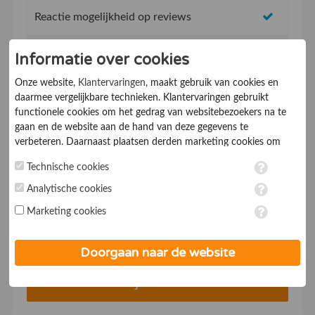
Reactie mogelijkheid op reviews
Topvermeldingen op de website
Informatie over cookies
Onze website,
Klantervaringen
, maakt gebruik van cookies en
SEO vriendelijk concept, beter vindbaar in
daarmee vergelijkbare technieken. Klantervaringen gebruikt
Google
functionele cookies om het gedrag van websitebezoekers na te
gaan en de website aan de hand van deze gegevens te
Mobiel vriendelijk systeem
verbeteren. Daarnaast plaatsen derden marketing cookies om
gepersonaliseerde advertenties te tonen. Met het plaatsen van
Technische cookies
Service & supportdesk
marketing cookies worden persoonsgegevens verwerkt. Je geeft
toestemming voor deze verwerking wanneer je hieronder een
Analytische cookies
* Met een abonnementsduur vanaf 1 jaar
vinkje plaatst. Wil je niet alle cookies accepteren? Dan kan je dit
Marketing cookies
op ieder moment aanpassen in de
instellingen
. Lees voor meer
Voor €19,- p/mnd*
informatie onze
privacy- en cookieverklaring
.
Doorgaan naar de website
Bedrijf aanmelden