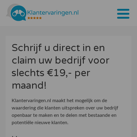
Home
Schrijf u direct in en
Tarieven
claim uw bedrijf voor
Bedrijven
slechts €19,- per
Over ons
maand!
Blogs
Klantervaringen.nl maakt het mogelijk om de
Contact
waardering die klanten uitspreken over uw bedrijf
openbaar te maken en te delen met bestaande en
Bedrijf aanmelden
potentiële nieuwe klanten.
Inloggen