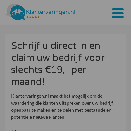
Home
Schrijf u direct in en
Tarieven
claim uw bedrijf voor
Bedrijven
slechts €19,- per
Over ons
maand!
Blogs
Klantervaringen.nl maakt het mogelijk om de
Contact
waardering die klanten uitspreken over uw bedrijf
openbaar te maken en te delen met bestaande en
Bedrijf aanmelden
potentiële nieuwe klanten.
Inloggen