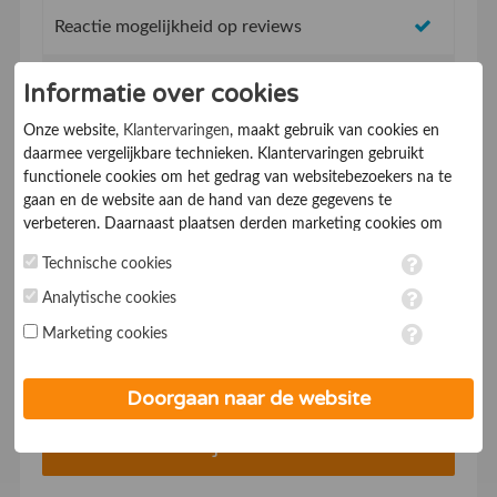
Reactie mogelijkheid op reviews
Topvermeldingen op de website
Informatie over cookies
Onze website,
Klantervaringen
, maakt gebruik van cookies en
SEO vriendelijk concept, beter vindbaar in
daarmee vergelijkbare technieken. Klantervaringen gebruikt
Google
functionele cookies om het gedrag van websitebezoekers na te
gaan en de website aan de hand van deze gegevens te
Mobiel vriendelijk systeem
verbeteren. Daarnaast plaatsen derden marketing cookies om
gepersonaliseerde advertenties te tonen. Met het plaatsen van
Technische cookies
Service & supportdesk
marketing cookies worden persoonsgegevens verwerkt. Je geeft
toestemming voor deze verwerking wanneer je hieronder een
Analytische cookies
* Met een abonnementsduur vanaf 1 jaar
vinkje plaatst. Wil je niet alle cookies accepteren? Dan kan je dit
Marketing cookies
op ieder moment aanpassen in de
instellingen
. Lees voor meer
Voor €19,- p/mnd*
informatie onze
privacy- en cookieverklaring
.
Doorgaan naar de website
Bedrijf aanmelden