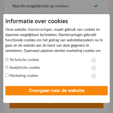
Reactie mogelijkheid op reviews
Topvermeldingen op de website
Informatie over cookies
Onze website,
Klantervaringen
, maakt gebruik van cookies en
SEO vriendelijk concept, beter vindbaar in
daarmee vergelijkbare technieken. Klantervaringen gebruikt
Google
functionele cookies om het gedrag van websitebezoekers na te
gaan en de website aan de hand van deze gegevens te
Mobiel vriendelijk systeem
verbeteren. Daarnaast plaatsen derden marketing cookies om
gepersonaliseerde advertenties te tonen. Met het plaatsen van
Technische cookies
Service & supportdesk
marketing cookies worden persoonsgegevens verwerkt. Je geeft
toestemming voor deze verwerking wanneer je hieronder een
Analytische cookies
* Met een abonnementsduur vanaf 1 jaar
vinkje plaatst. Wil je niet alle cookies accepteren? Dan kan je dit
Marketing cookies
op ieder moment aanpassen in de
instellingen
. Lees voor meer
Voor €19,- p/mnd*
informatie onze
privacy- en cookieverklaring
.
Doorgaan naar de website
Bedrijf aanmelden