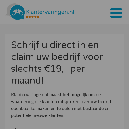
Home
Schrijf u direct in en
Tarieven
claim uw bedrijf voor
Bedrijven
slechts €19,- per
Over ons
maand!
Blogs
Klantervaringen.nl maakt het mogelijk om de
Contact
waardering die klanten uitspreken over uw bedrijf
openbaar te maken en te delen met bestaande en
Bedrijf aanmelden
potentiële nieuwe klanten.
Inloggen