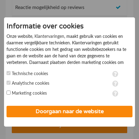
Reactie mogelijkheid op reviews
Topvermeldingen op de website
Informatie over cookies
Onze website,
Klantervaringen
, maakt gebruik van cookies en
SEO vriendelijk concept, beter vindbaar in
daarmee vergelijkbare technieken. Klantervaringen gebruikt
Google
functionele cookies om het gedrag van websitebezoekers na te
gaan en de website aan de hand van deze gegevens te
Mobiel vriendelijk systeem
verbeteren. Daarnaast plaatsen derden marketing cookies om
gepersonaliseerde advertenties te tonen. Met het plaatsen van
Technische cookies
Service & supportdesk
marketing cookies worden persoonsgegevens verwerkt. Je geeft
toestemming voor deze verwerking wanneer je hieronder een
Analytische cookies
* Met een abonnementsduur vanaf 1 jaar
vinkje plaatst. Wil je niet alle cookies accepteren? Dan kan je dit
Marketing cookies
op ieder moment aanpassen in de
instellingen
. Lees voor meer
Voor €19,- p/mnd*
informatie onze
privacy- en cookieverklaring
.
Doorgaan naar de website
Bedrijf aanmelden