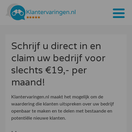
Home
Schrijf u direct in en
Tarieven
claim uw bedrijf voor
Bedrijven
slechts €19,- per
Over ons
maand!
Blogs
Klantervaringen.nl maakt het mogelijk om de
Contact
waardering die klanten uitspreken over uw bedrijf
openbaar te maken en te delen met bestaande en
Bedrijf aanmelden
potentiële nieuwe klanten.
Inloggen