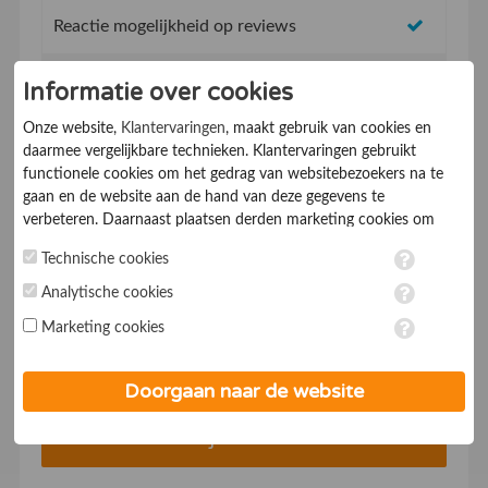
Reactie mogelijkheid op reviews
Topvermeldingen op de website
Informatie over cookies
Onze website,
Klantervaringen
, maakt gebruik van cookies en
SEO vriendelijk concept, beter vindbaar in
daarmee vergelijkbare technieken. Klantervaringen gebruikt
Google
functionele cookies om het gedrag van websitebezoekers na te
gaan en de website aan de hand van deze gegevens te
Mobiel vriendelijk systeem
verbeteren. Daarnaast plaatsen derden marketing cookies om
gepersonaliseerde advertenties te tonen. Met het plaatsen van
Technische cookies
Service & supportdesk
marketing cookies worden persoonsgegevens verwerkt. Je geeft
toestemming voor deze verwerking wanneer je hieronder een
Analytische cookies
* Met een abonnementsduur vanaf 1 jaar
vinkje plaatst. Wil je niet alle cookies accepteren? Dan kan je dit
Marketing cookies
op ieder moment aanpassen in de
instellingen
. Lees voor meer
Voor €19,- p/mnd*
informatie onze
privacy- en cookieverklaring
.
Doorgaan naar de website
Bedrijf aanmelden