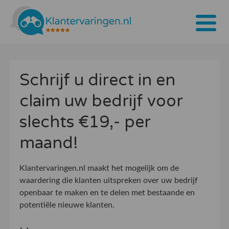
Home
Schrijf u direct in en
Tarieven
claim uw bedrijf voor
Bedrijven
slechts €19,- per
Over ons
maand!
Blogs
Klantervaringen.nl maakt het mogelijk om de
Contact
waardering die klanten uitspreken over uw bedrijf
openbaar te maken en te delen met bestaande en
Bedrijf aanmelden
potentiële nieuwe klanten.
Inloggen