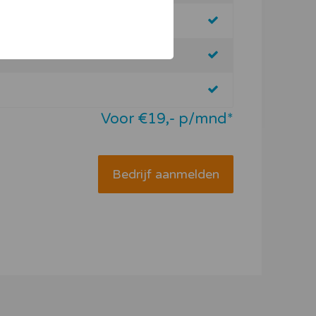
Voor €19,- p/mnd*
Bedrijf aanmelden