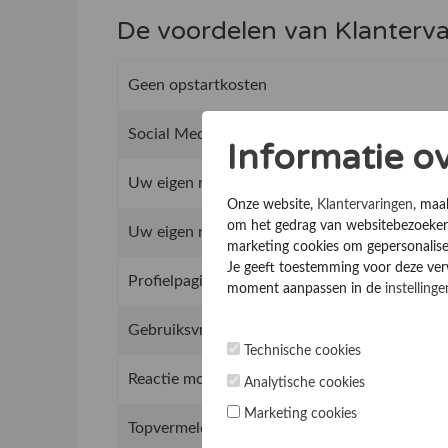
De voordelen van Klanterv
Geen opstartkosten
Social Media integratie om uw reviews te del
Informatie o
Uw eigen review promotie link
Onze website,
Klantervaringen
, maa
om het gedrag van websitebezoekers
Uw eigen review widget voor op de website
marketing cookies om gepersonalise
Je geeft toestemming voor deze verwe
Profielpagina optimalisatie
moment aanpassen in de
instellinge
Gebruiksvriendelijk beheer van het reviewsy
Technische cookies
Reactie mogelijkheid op reviews
Analytische cookies
Marketing cookies
Topvermeldingen op de website