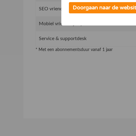
Doorgaan naar de websi
SEO vriendelijk concept, beter vindbaar in G
Mobiel vriendelijk systeem
Service & supportdesk
* Met een abonnementsduur vanaf 1 jaar