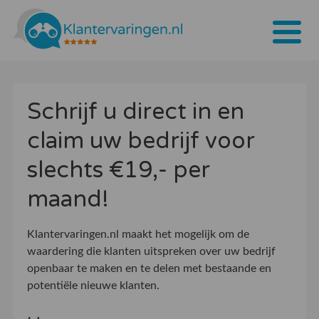
Home
Schrijf u direct in en
Tarieven
claim uw bedrijf voor
Bedrijven
slechts €19,- per
Over ons
maand!
Blogs
Klantervaringen.nl maakt het mogelijk om de
Contact
waardering die klanten uitspreken over uw bedrijf
openbaar te maken en te delen met bestaande en
Bedrijf aanmelden
potentiële nieuwe klanten.
Inloggen