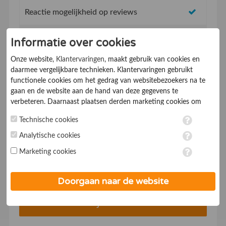
Reactie mogelijkheid op reviews
Topvermeldingen op de website
Informatie over cookies
Onze website,
Klantervaringen
, maakt gebruik van cookies en
SEO vriendelijk concept, beter vindbaar in
daarmee vergelijkbare technieken. Klantervaringen gebruikt
Google
functionele cookies om het gedrag van websitebezoekers na te
gaan en de website aan de hand van deze gegevens te
Mobiel vriendelijk systeem
verbeteren. Daarnaast plaatsen derden marketing cookies om
gepersonaliseerde advertenties te tonen. Met het plaatsen van
Technische cookies
Service & supportdesk
marketing cookies worden persoonsgegevens verwerkt. Je geeft
toestemming voor deze verwerking wanneer je hieronder een
Analytische cookies
* Met een abonnementsduur vanaf 1 jaar
vinkje plaatst. Wil je niet alle cookies accepteren? Dan kan je dit
Marketing cookies
op ieder moment aanpassen in de
instellingen
. Lees voor meer
Voor €19,- p/mnd*
informatie onze
privacy- en cookieverklaring
.
Doorgaan naar de website
Bedrijf aanmelden