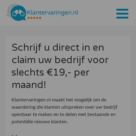
Home
Schrijf u direct in en
Tarieven
claim uw bedrijf voor
Bedrijven
slechts €19,- per
Over ons
maand!
Blogs
Klantervaringen.nl maakt het mogelijk om de
Contact
waardering die klanten uitspreken over uw bedrijf
openbaar te maken en te delen met bestaande en
Bedrijf aanmelden
potentiële nieuwe klanten.
Inloggen