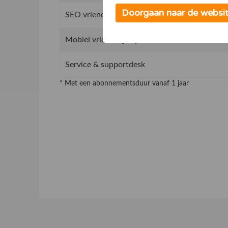
Doorgaan naar de websi
SEO vriendelijk concept, beter vindbaar in G
Mobiel vriendelijk systeem
Service & supportdesk
* Met een abonnementsduur vanaf 1 jaar