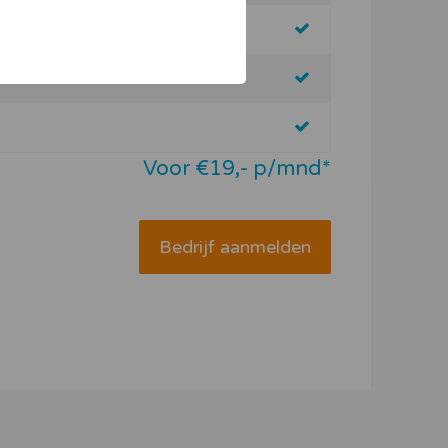
Voor €19,- p/mnd*
Bedrijf aanmelden