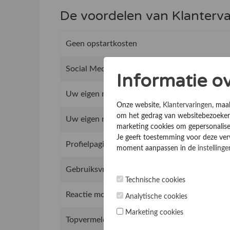
De voordelen van Klanterv
Geen opstartkosten
Social Media integratie om uw reviews te del
Informatie o
Uw eigen review promotie link
Onze website,
Klantervaringen
, maa
om het gedrag van websitebezoekers
Uw eigen review widget voor op de website
marketing cookies om gepersonalise
Je geeft toestemming voor deze verwe
Profielpagina optimalisatie
moment aanpassen in de
instellinge
Gebruiksvriendelijk beheer van het reviewsy
Technische cookies
Reactie mogelijkheid op reviews
Analytische cookies
Marketing cookies
Topvermeldingen op de website