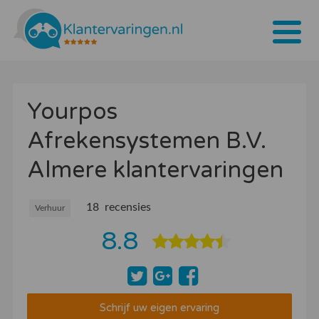
Home
Yourpos
Tarieven
Afrekensystemen B.V.
Bedrijven
Almere klantervaringen
Over ons
Blogs
18 recensies
Verhuur
8.8
Contact
Bedrijf aanmelden
Inloggen
Schrijf uw eigen ervaring