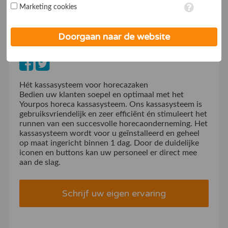
Marketing cookies
www.yourpos.nl
op ieder moment aanpassen in de
instellingen
. Lees voor meer
informatie onze
privacy- en cookieverklaring
.
Bakkenzuigerstraat 54
Doorgaan naar de website
1333 HA Almere
036 - 744 02 12
Hét kassasysteem voor horecazaken
Bedien uw klanten soepel en optimaal met het
Yourpos horeca kassasysteem. Ons kassasysteem is
gebruiksvriendelijk en zeer efficiënt én stimuleert het
runnen van een succesvolle horecaonderneming. Het
kassasysteem wordt voor u geïnstalleerd en geheel
op maat ingericht binnen 1 dag. Door de duidelijke
iconen en buttons kan uw personeel er direct mee
aan de slag.
Schrijf uw eigen ervaring