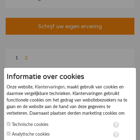
Schrijf uw eigen ervaring
1
2
Informatie over cookies
Onze website,
Klantervaringen
, maakt gebruik van cookies en
daarmee vergelijkbare technieken. Klantervaringen gebruikt
functionele cookies om het gedrag van websitebezoekers na te
gaan en de website aan de hand van deze gegevens te
verbeteren. Daarnaast plaatsen derden marketing cookies om
gepersonaliseerde advertenties te tonen. Met het plaatsen van
Technische cookies
marketing cookies worden persoonsgegevens verwerkt. Je geeft
Yourpos Afrekensystemen B.V.
toestemming voor deze verwerking wanneer je hieronder een
Analytische cookies
vinkje plaatst. Wil je niet alle cookies accepteren? Dan kan je dit