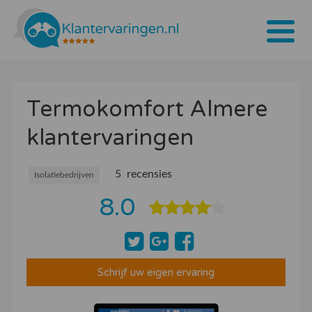
Home
Termokomfort Almere
Tarieven
klantervaringen
Bedrijven
Over ons
5 recensies
Isolatiebedrijven
8.0
Blogs
Contact
Bedrijf aanmelden
Schrijf uw eigen ervaring
Inloggen