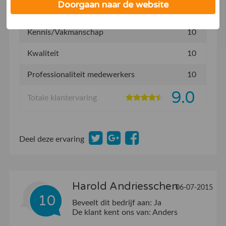
Doorgaan naar de website
Snelheid/Levertijd
9.0
Kennis/Vakmanschap
10
Kwaliteit
10
Professionaliteit medewerkers
10
9.0
Totale klantervaring
Deel deze ervaring
Harold Andriesschen
06-07-2015
10
Beveelt dit bedrijf aan:
Ja
De klant kent ons van:
Anders