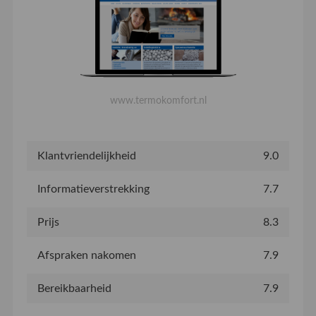
www.termokomfort.nl
Klantvriendelijkheid
9.0
Informatieverstrekking
7.7
Prijs
8.3
Afspraken nakomen
7.9
Bereikbaarheid
7.9