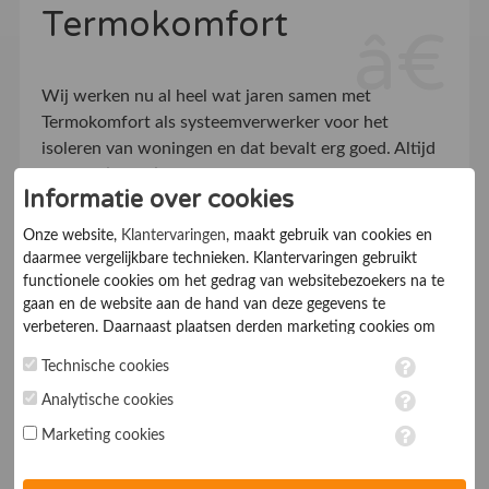
Termokomfort
Wij werken nu al heel wat jaren samen met
Termokomfort als systeemverwerker voor het
isoleren van woningen en dat bevalt erg goed. Altijd
de isolatie op tijd geleverd, top service!
Informatie over cookies
Onze website,
Klantervaringen
, maakt gebruik van cookies en
Klantvriendelijkheid
10
daarmee vergelijkbare technieken. Klantervaringen gebruikt
functionele cookies om het gedrag van websitebezoekers na te
Informatieverstrekking
9.0
gaan en de website aan de hand van deze gegevens te
verbeteren. Daarnaast plaatsen derden marketing cookies om
Prijs
8.5
gepersonaliseerde advertenties te tonen. Met het plaatsen van
Technische cookies
marketing cookies worden persoonsgegevens verwerkt. Je geeft
Afspraken nakomen
9.0
toestemming voor deze verwerking wanneer je hieronder een
Analytische cookies
vinkje plaatst. Wil je niet alle cookies accepteren? Dan kan je dit
Bereikbaarheid
9.0
Marketing cookies
op ieder moment aanpassen in de
instellingen
. Lees voor meer
informatie onze
privacy- en cookieverklaring
.
Communicatie
9.0