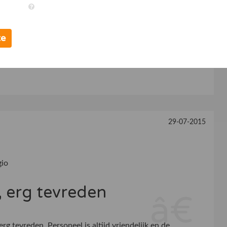
0
Professionaliteit medewerkers
10
10
te
29-07-2015
gio
, erg tevreden
erg tevreden. Personeel is altijd vriendelijk en de