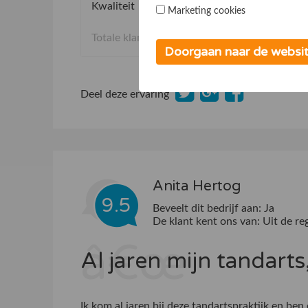
Kwaliteit
1
Marketing cookies
Totale klantervaring
Doorgaan naar de websi
Deel deze ervaring
Anita Hertog
9.5
Beveelt dit bedrijf aan:
Ja
De klant kent ons van:
Uit de re
Al jaren mijn tandarts
Ik kom al jaren bij deze tandartspraktijk en ben 