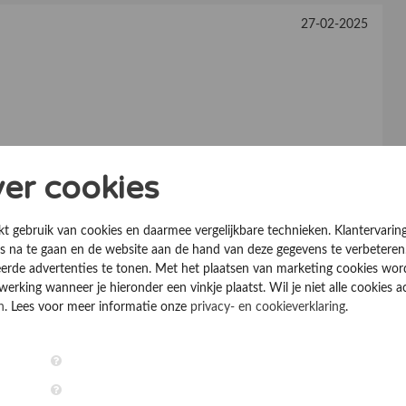
27-02-2025
ver cookies
istenten aan de telefoon
kt gebruik van cookies en daarmee vergelijkbare technieken. Klantervarin
 na te gaan en de website aan de hand van deze gegevens te verbeteren
0
Informatieverstrekking
10
erde advertenties te tonen. Met het plaatsen van marketing cookies wo
rking wanneer je hieronder een vinkje plaatst. Wil je niet alle cookies a
0
Afspraken nakomen
10
n
. Lees voor meer informatie onze
privacy- en cookieverklaring
.
0
Communicatie
10
0
Kennis/Vakmanschap
10