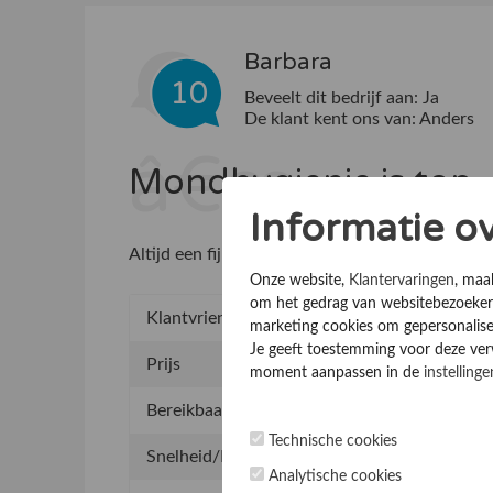
Barbara
10
Beveelt dit bedrijf aan:
Ja
De klant kent ons van:
Anders
Mondhygienie is top
Informatie o
Altijd een fijne behandeling en zeer aardige ass
Onze website,
Klantervaringen
, maa
om het gedrag van websitebezoekers
Klantvriendelijkheid
1
marketing cookies om gepersonalise
Je geeft toestemming voor deze verwe
Prijs
1
moment aanpassen in de
instellinge
Bereikbaarheid
1
Technische cookies
Snelheid/Levertijd
1
Analytische cookies