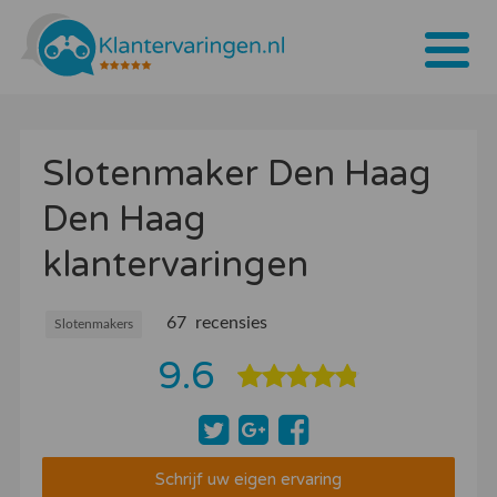
Home
Slotenmaker Den Haag
Tarieven
Den Haag
Bedrijven
klantervaringen
Over ons
Blogs
67 recensies
Slotenmakers
9.6
Contact
Bedrijf aanmelden
Inloggen
Schrijf uw eigen ervaring