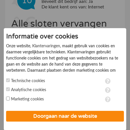
10
Beveelt dit bedrijf aan:
Ja
De klant kent ons van:
Internet
Alle sloten vervangen
na inbraak
Informatie over cookies
Onze website,
Klantervaringen
, maakt gebruik van cookies en
daarmee vergelijkbare technieken. Klantervaringen gebruikt
Snelle menselijke service!
functionele cookies om het gedrag van websitebezoekers na te
gaan en de website aan de hand van deze gegevens te
verbeteren. Daarnaast plaatsen derden marketing cookies om
Klantvriendelijkheid
9.5
gepersonaliseerde advertenties te tonen. Met het plaatsen van
Technische cookies
marketing cookies worden persoonsgegevens verwerkt. Je geeft
Informatieverstrekking
10
toestemming voor deze verwerking wanneer je hieronder een
Analytische cookies
vinkje plaatst. Wil je niet alle cookies accepteren? Dan kan je dit
Prijs
10
Marketing cookies
op ieder moment aanpassen in de
instellingen
. Lees voor meer
informatie onze
privacy- en cookieverklaring
.
Afspraken nakomen
10
Doorgaan naar de website
Bereikbaarheid
10