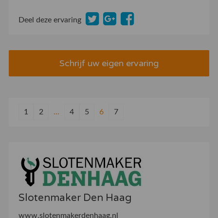
Deel deze ervaring
Schrijf uw eigen ervaring
1
2
...
4
5
6
7
Slotenmaker Den Haag
www.slotenmakerdenhaag.nl