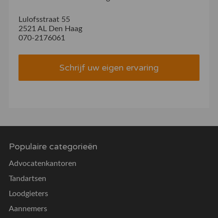
Lulofsstraat 55
2521 AL Den Haag
070-2176061
Schrijf uw eigen ervaring
Populaire categorieën
Advocatenkantoren
Tandartsen
Loodgieters
Aannemers