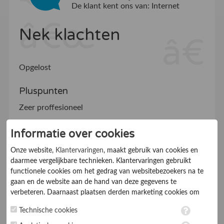
De klant kent ons van:
Internet
Nek klachten
Opgelost
Pluspunten
Zeer proffesioneel
Informatie over cookies
Klantvriendelijkheid
10
Onze website,
Klantervaringen
, maakt gebruik van cookies en
Informatieverstrekking
10
daarmee vergelijkbare technieken. Klantervaringen gebruikt
functionele cookies om het gedrag van websitebezoekers na te
Prijs
10
gaan en de website aan de hand van deze gegevens te
verbeteren. Daarnaast plaatsen derden marketing cookies om
Afspraken nakomen
10
gepersonaliseerde advertenties te tonen. Met het plaatsen van
Technische cookies
marketing cookies worden persoonsgegevens verwerkt. Je geeft
Bereikbaarheid
10
toestemming voor deze verwerking wanneer je hieronder een