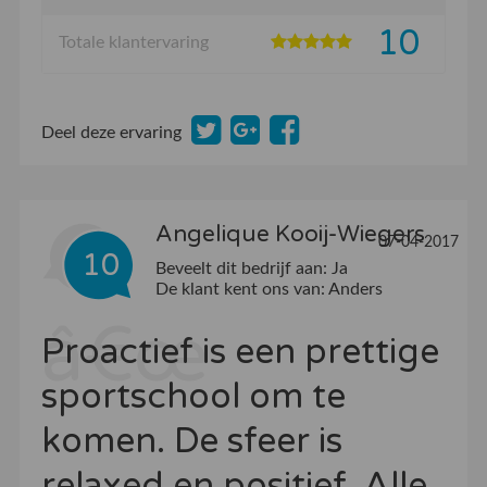
10
Totale klantervaring
Deel deze ervaring
Angelique Kooij-Wiegers
07-04-2017
10
Beveelt dit bedrijf aan:
Ja
De klant kent ons van:
Anders
Proactief is een prettige
sportschool om te
komen. De sfeer is
relaxed en positief. Alle