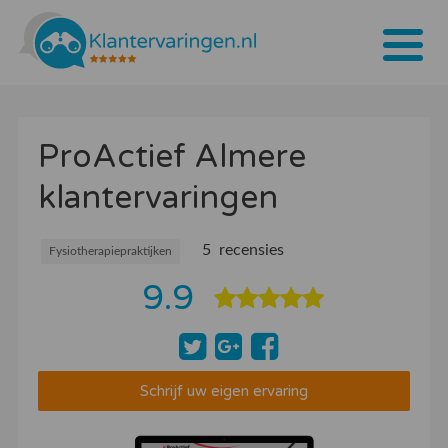
Home
ProActief Almere
Tarieven
klantervaringen
Bedrijven
Over ons
5 recensies
Fysiotherapiepraktijken
9.9
Blogs
Contact
Bedrijf aanmelden
Schrijf uw eigen ervaring
Inloggen