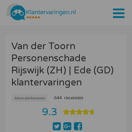
Home
Van der Toorn
Tarieven
Personenschade
Bedrijven
Rijswijk (ZH) | Ede (GD)
Over ons
klantervaringen
Blogs
644 recensies
Contact
Advocatenkantoren
9.3
Bedrijf aanmelden
Inloggen