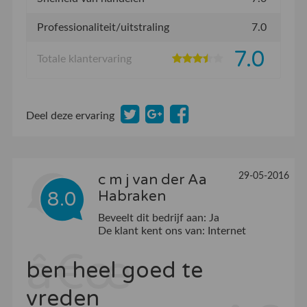
Professionaliteit/uitstraling
7.0
7.0
Totale klantervaring
Deel deze ervaring
29-05-2016
c m j van der Aa
8.0
Habraken
Beveelt dit bedrijf aan:
Ja
De klant kent ons van:
Internet
ben heel goed te
vreden