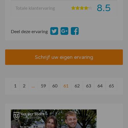
8.5
Totale klantervaring
Deel deze ervaring
Schrijf uw eigen ervaring
1
2
...
59
60
61
62
63
64
65