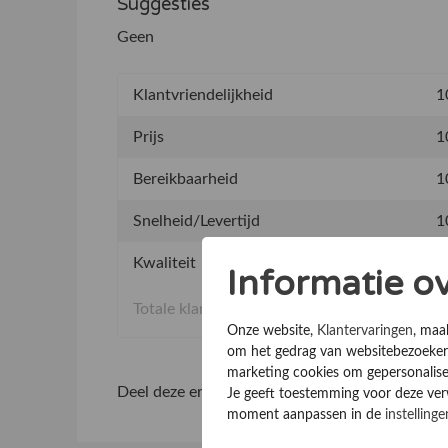
Suggesties
Geen
Klantvriendelijkheid
1
Prijs
1
Bereikbaarheid
1
Snelheid/Levertijd
1
Kwaliteit
1
Informatie o
Totale klantervaring
Onze website,
Klantervaringen
, maa
om het gedrag van websitebezoekers
marketing cookies om gepersonalise
Deel deze ervaring
Je geeft toestemming voor deze verwe
moment aanpassen in de
instellinge