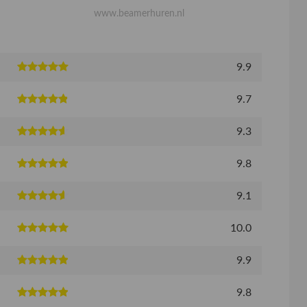
www.beamerhuren.nl
9.9
9.7
9.3
9.8
9.1
10.0
9.9
9.8