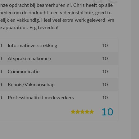
ze opdracht bij beamerhuren.nl. Chris heeft op alle
eden om de opdracht, een videoinstallatie, goed te
elijk en vakkundig. Heel veel extra werk geleverd ivm
 apparatuur. Erg tevreden!
0
Informatieverstrekking
10
0
Afspraken nakomen
10
0
Communicatie
10
0
Kennis/Vakmanschap
10
0
Professionaliteit medewerkers
10
10