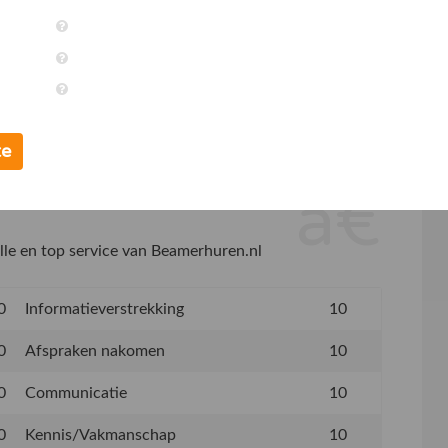
30-09-2021
te
elle en top service van Beamerhuren.nl
0
Informatieverstrekking
10
0
Afspraken nakomen
10
0
Communicatie
10
0
Kennis/Vakmanschap
10