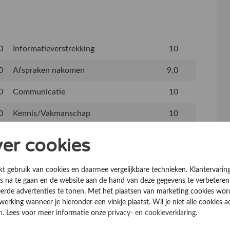
0
Informatieverstrekking
10
0
Afspraken nakomen
9.0
0
Communicatie
10
0
Kennis/Vakmanschap
10
0
Professionaliteit medewerkers
10
ver cookies
9.5
kt gebruik van cookies en daarmee vergelijkbare technieken. Klantervarin
 na te gaan en de website aan de hand van deze gegevens te verbeteren
erde advertenties te tonen. Met het plaatsen van marketing cookies wo
rking wanneer je hieronder een vinkje plaatst. Wil je niet alle cookies a
n
. Lees voor meer informatie onze
privacy- en cookieverklaring
.