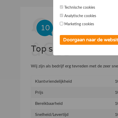
Technische cookies
Analytische cookies
Jari Steinmann
Marketing cookies
10
Beveelt dit bedrijf aan:
Ja
De klant kent ons van:
Internet
Doorgaan naar de websi
Top service
Wij zijn als bedrijf erg tevreden met de zeer sn
Klantvriendelijkheid
1
Prijs
1
Bereikbaarheid
1
Snelheid/Levertijd
1