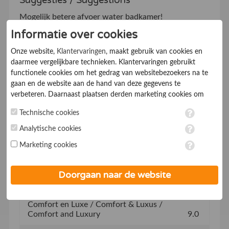
Mogelijk betere afvoer water badkamer!
Informatie over cookies
Klantvriendelijkheid / Kundenfreundlichkeit
Onze website,
Klantervaringen
, maakt gebruik van cookies en
/ Customer service
10
daarmee vergelijkbare technieken. Klantervaringen gebruikt
functionele cookies om het gedrag van websitebezoekers na te
Informatieverstrekking / Qualität der
gaan en de website aan de hand van deze gegevens te
Information / Information quality
10
verbeteren. Daarnaast plaatsen derden marketing cookies om
gepersonaliseerde advertenties te tonen. Met het plaatsen van
Afspraken nakomen / Erfüllen Zusagen /
Technische cookies
marketing cookies worden persoonsgegevens verwerkt. Je geeft
Fulfilling promises
10
toestemming voor deze verwerking wanneer je hieronder een
Analytische cookies
vinkje plaatst. Wil je niet alle cookies accepteren? Dan kan je dit
Inrichting Chalet / Ausstattung / Interior
10
Marketing cookies
op ieder moment aanpassen in de
instellingen
. Lees voor meer
informatie onze
privacy- en cookieverklaring
.
Sanitair / Sanitäranlagen / Sanitary facilities
8.0
Doorgaan naar de website
Inventaris / Inventar / Inventory
10
Comfort en Luxe / Comfort & Luxus /
Comfort and Luxury
9.0