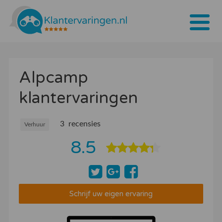
Home
Alpcamp
Tarieven
klantervaringen
Bedrijven
Over ons
3 recensies
Verhuur
8.5
Blogs
Contact
Bedrijf aanmelden
Schrijf uw eigen ervaring
Inloggen