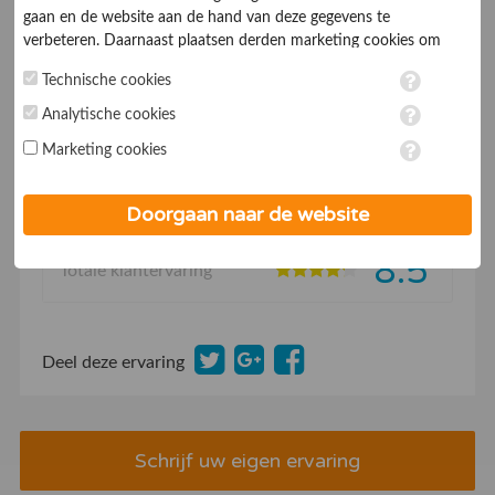
gaan en de website aan de hand van deze gegevens te
Communicatie
10
verbeteren. Daarnaast plaatsen derden marketing cookies om
gepersonaliseerde advertenties te tonen. Met het plaatsen van
Snelheid/Levertijd
9.0
Technische cookies
marketing cookies worden persoonsgegevens verwerkt. Je geeft
toestemming voor deze verwerking wanneer je hieronder een
Analytische cookies
Kennis/Vakmanschap
9.0
vinkje plaatst. Wil je niet alle cookies accepteren? Dan kan je dit
Marketing cookies
op ieder moment aanpassen in de
instellingen
. Lees voor meer
Kwaliteit
9.5
informatie onze
privacy- en cookieverklaring
.
Doorgaan naar de website
Professionaliteit medewerkers
8.5
8.5
Totale klantervaring
Deel deze ervaring
Schrijf uw eigen ervaring