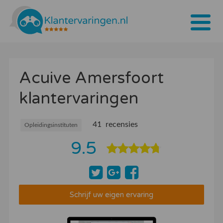
Home
Acuive Amersfoort
Tarieven
klantervaringen
Bedrijven
Over ons
41 recensies
Opleidingsinstituten
9.5
Blogs
Contact
Bedrijf aanmelden
Schrijf uw eigen ervaring
Inloggen