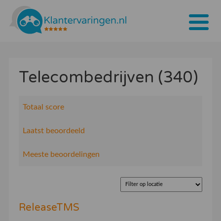
Home
Telecombedrijven (340)
Tarieven
Bedrijven
Totaal score
Over ons
Laatst beoordeeld
Blogs
Meeste beoordelingen
Contact
Bedrijf aanmelden
ReleaseTMS
Inloggen