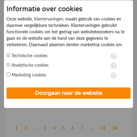
Informatie over cookies
7.0
Telecombedrijven
Onze website,
Klantervaringen
, maakt gebruik van cookies en
TelServ offers Geo, Freephone, Shared Cost and
daarmee vergelijkbare technieken. Klantervaringen gebruikt
functionele cookies om het gedrag van websitebezoekers na te
Premium Rate Numbers in over 145 countries
gaan en de website aan de hand van deze gegevens te
verbeteren. Daarnaast plaatsen derden marketing cookies om
Telfort Zakelijk
gepersonaliseerde advertenties te tonen. Met het plaatsen van
Technische cookies
marketing cookies worden persoonsgegevens verwerkt. Je geeft
toestemming voor deze verwerking wanneer je hieronder een
Analytische cookies
7.0
Telecombedrijven
vinkje plaatst. Wil je niet alle cookies accepteren? Dan kan je dit
Marketing cookies
op ieder moment aanpassen in de
instellingen
. Lees voor meer
informatie onze
privacy- en cookieverklaring
.
Telfort.nl, voor particulier en zakelijk: internet, TV,
Doorgaan naar de website
bellen, Alles-in-1, glasvezel, maar ook mobiel met 4G
netwerk. Telfort, werkt in je voordeel!
1
2
...
3
4
5
6
7
...
33
34