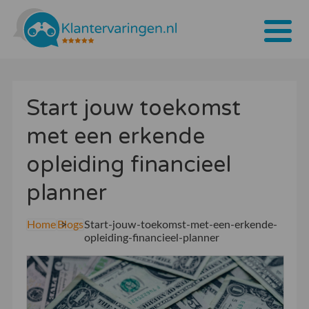
Home
Start jouw toekomst
Tarieven
met een erkende
Bedrijven
opleiding financieel
Over ons
planner
Blogs
Home
Blogs
Start-jouw-toekomst-met-een-erkende-
Contact
opleiding-financieel-planner
Bedrijf aanmelden
Inloggen