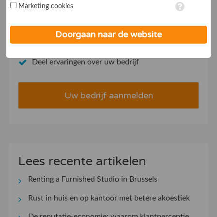
Marketing cookies
op ieder moment aanpassen in de
instellingen
. Lees voor meer
informatie onze
privacy- en cookieverklaring
.
Aanmelden als bedrijf
Doorgaan naar de website
Verhoog uw conversie
Deel ervaringen over uw bedrijf
Uw bedrijf aanmelden
Lees recente artikelen
Renting a Furnished Studio in Brussels
Rust in huis en op kantoor met betere akoestiek
De reputatie-economie: waarom klantperceptie