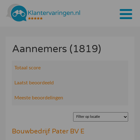
Home
Aannemers (1819)
Tarieven
Bedrijven
Totaal score
Over ons
Laatst beoordeeld
Blogs
Meeste beoordelingen
Contact
Bedrijf aanmelden
Bouwbedrijf Pater BV E
Inloggen