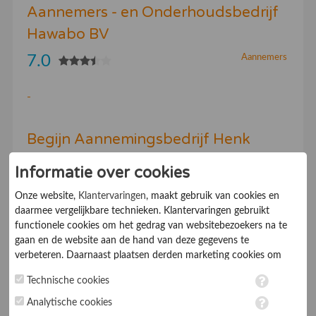
Aannemers - en Onderhoudsbedrijf
Hawabo BV
7.0
Aannemers
-
Begijn Aannemingsbedrijf Henk
Informatie over cookies
7.0
Aannemers
Onze website,
Klantervaringen
, maakt gebruik van cookies en
daarmee vergelijkbare technieken. Klantervaringen gebruikt
-
functionele cookies om het gedrag van websitebezoekers na te
gaan en de website aan de hand van deze gegevens te
verbeteren. Daarnaast plaatsen derden marketing cookies om
gepersonaliseerde advertenties te tonen. Met het plaatsen van
Technische cookies
1
2
...
3
4
5
6
7
...
181
182
marketing cookies worden persoonsgegevens verwerkt. Je geeft
toestemming voor deze verwerking wanneer je hieronder een
Analytische cookies
vinkje plaatst. Wil je niet alle cookies accepteren? Dan kan je dit